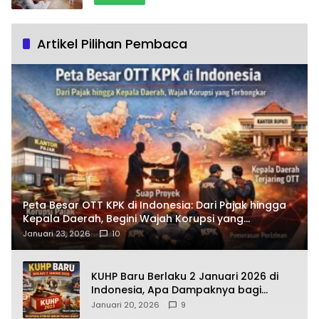
Artikel Pilihan Pembaca
Peta Besar OTT KPK di Indonesia: Dari Pajak hingga
Kepala Daerah, Begini Wajah Korupsi yang
Terbongkar
Januari 23, 2026
10
KUHP Baru Berlaku 2 Januari 2026 di
Indonesia, Apa Dampaknya bagi
Kehidupan Warga? Ini Aturan Kunci
Januari 20, 2026
9
yang Wajib Dipahami Publik