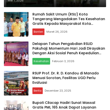
Penyakitnya yang Penting
Mei 7, 2026
Sembuh Atas Izin Allah SWT”
Rumah Sakit Umum (RSU) Kota
Tangerang Mengadakan Tes Kesehatan
Gratis Kepada Masyarakat Kota
Tangerang
Banten
Maret 26, 2026
Delapan Tahun Pengabdian RSUD
Pakuhaji: Momentum Hari Jadi Dirayakan
Dengan Aksi Sosial Penuh Kepedulian
Untuk Anak Yatim Piatu
Kesehatan
Februari 3, 2026
RSUP Prof. Dr. R. D. Kandou di Manado
Menuai Sorotan, Fasilitas UGD Perlu
Evaluasi
Berita
Desember 23, 2025
Bupati Cilacap Hadiri Sunat Massal
Gratis PMI, 165 Anak Dapat Layanan