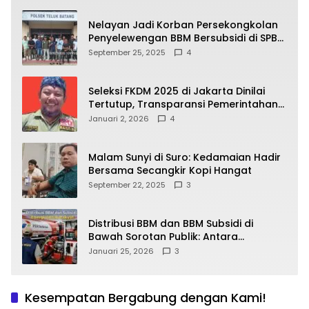
Nelayan Jadi Korban Persekongkolan
Penyelewengan BBM Bersubsidi di SPBU
64.78809 Teluk Batang
September 25, 2025
4
Seleksi FKDM 2025 di Jakarta Dinilai
Tertutup, Transparansi Pemerintahan
Pramono–Rano Dipertanyakan
Januari 2, 2026
4
Malam Sunyi di Suro: Kedamaian Hadir
Bersama Secangkir Kopi Hangat
September 22, 2025
3
Distribusi BBM dan BBM Subsidi di
Bawah Sorotan Publik: Antara
Kepentingan Negara, Hak Konsumen,
Januari 25, 2026
3
dan Tantangan Pengawasan
Kesempatan Bergabung dengan Kami!