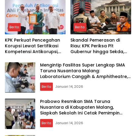
Keadilannya?
Berita
Berita
KPK Perkuat Pencegahan
Skandal Pemerasan di
Korupsi Lewat Sertifikasi
Riau: KPK Periksa Plt
Kompetensi Antikorupsi,
Gubernur hingga Sekda,
Data Terbaru 2026 Ungkap
Seberapa Jauh Jejak
Peningkatan Signifikan
Terbongkar?
Mengintip Fasilitas Super Lengkap SMA
Taruna Nusantara Malang:
Laboratorium Canggih & Amphitheatre,
Apa Dampaknya ke Generasi Muda?
Berita
Januari 14, 2026
Prabowo Resmikan SMA Taruna
Nusantara di Kabupaten Malang,
Siapkah Sekolah Ini Cetak Pemimpin
Unggul?
Berita
Januari 14, 2026