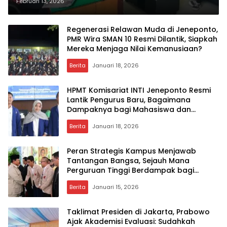
Sikka: Sejauh Mana Transformasi
Februari 13, 2026
Digital Layanan Publik Bisa
Dipercepat?
Regenerasi Relawan Muda di Jeneponto,
PMR Wira SMAN 10 Resmi Dilantik, Siapkah
Mereka Menjaga Nilai Kemanusiaan?
Berita
Januari 18, 2026
HPMT Komisariat INTI Jeneponto Resmi
Lantik Pengurus Baru, Bagaimana
Dampaknya bagi Mahasiswa dan
Masyarakat?
Berita
Januari 18, 2026
Peran Strategis Kampus Menjawab
Tantangan Bangsa, Sejauh Mana
Perguruan Tinggi Berdampak bagi
Rakyat?
Berita
Januari 15, 2026
Taklimat Presiden di Jakarta, Prabowo
Ajak Akademisi Evaluasi: Sudahkah