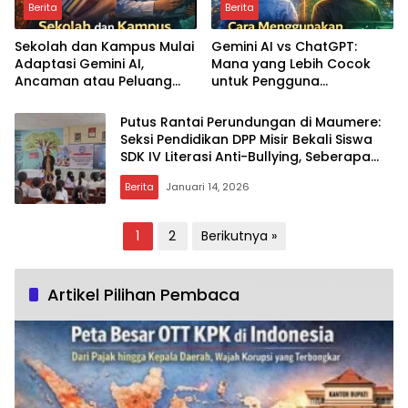
Berita
Berita
Sekolah dan Kampus Mulai
Gemini AI vs ChatGPT:
Adaptasi Gemini AI,
Mana yang Lebih Cocok
Ancaman atau Peluang
untuk Pengguna
bagi Pendidikan Indonesia?
Indonesia?
Putus Rantai Perundungan di Maumere:
Seksi Pendidikan DPP Misir Bekali Siswa
SDK IV Literasi Anti-Bullying, Seberapa
Efektif Dampaknya?
Berita
Januari 14, 2026
Paginasi
1
2
Berikutnya »
pos
Artikel Pilihan Pembaca