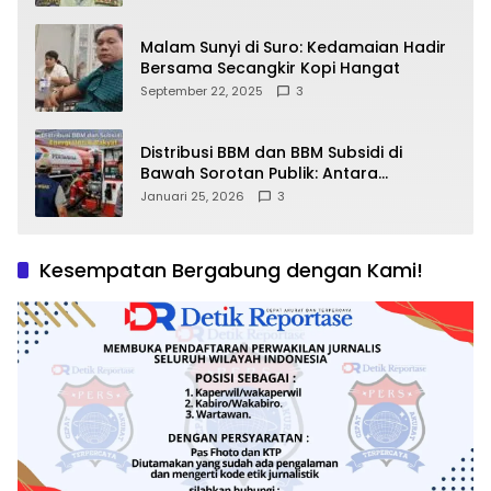
Malam Sunyi di Suro: Kedamaian Hadir
Bersama Secangkir Kopi Hangat
September 22, 2025
3
Distribusi BBM dan BBM Subsidi di
Bawah Sorotan Publik: Antara
Kepentingan Negara, Hak Konsumen,
Januari 25, 2026
3
dan Tantangan Pengawasan
Kesempatan Bergabung dengan Kami!