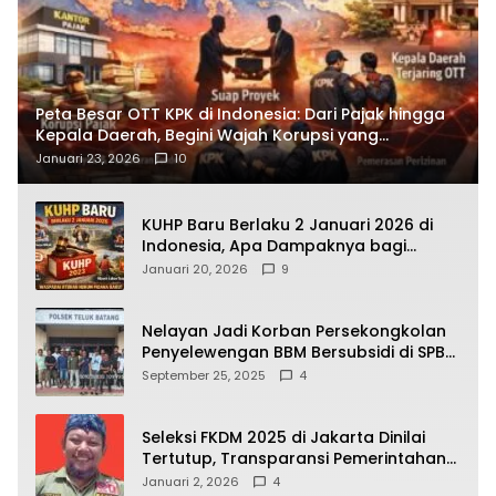
Peta Besar OTT KPK di Indonesia: Dari Pajak hingga
Kepala Daerah, Begini Wajah Korupsi yang
Terbongkar
Januari 23, 2026
10
KUHP Baru Berlaku 2 Januari 2026 di
Indonesia, Apa Dampaknya bagi
Kehidupan Warga? Ini Aturan Kunci
Januari 20, 2026
9
yang Wajib Dipahami Publik
Nelayan Jadi Korban Persekongkolan
Penyelewengan BBM Bersubsidi di SPBU
64.78809 Teluk Batang
September 25, 2025
4
Seleksi FKDM 2025 di Jakarta Dinilai
Tertutup, Transparansi Pemerintahan
Pramono–Rano Dipertanyakan
Januari 2, 2026
4