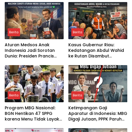
bagi Program Makan
Wartawan Sedang
Bergizi Gratis?
Bertugas
Berita
Berita
Aturan Medsos Anak
Kasus Gubernur Riau:
Indonesia Jadi Sorotan
Kedatangan Abdul Wahid
Dunia: Presiden Prancis
ke Rutan Disambut
Emmanuel Macron
Kompang dan Tangis
Ucapkan Terima Kasih,
Pendukung, Simbol
Apa Dampaknya bagi
Loyalitas atau Awal Babak
Generasi Digital?
Baru Kasus?
Berita
Berita
Program MBG Nasional:
Ketimpangan Gaji
BGN Hentikan 47 SPPG
Aparatur di Indonesia: MBG
karena Menu Tidak Layak
Digaji Jutaan, PPPK Paruh
Konsumsi, Bagaimana
Waktu Ber-NIP Masih
Pengawasan Ke Depan?
Menunggu, Di Mana