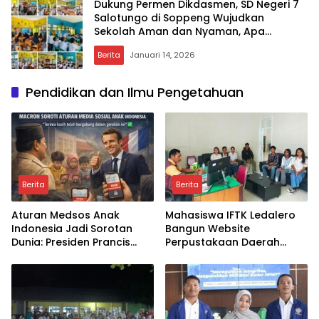
Dukung Permen Dikdasmen, SD Negeri 7
Salotungo di Soppeng Wujudkan
Sekolah Aman dan Nyaman, Apa
Dampaknya untuk Siswa?
Berita
Januari 14, 2026
Pendidikan dan Ilmu Pengetahuan
Berita
Berita
Aturan Medsos Anak
Mahasiswa IFTK Ledalero
Indonesia Jadi Sorotan
Bangun Website
Dunia: Presiden Prancis
Perpustakaan Daerah
Emmanuel Macron
Sikka: Sejauh Mana
Ucapkan Terima Kasih,
Transformasi Digital
Apa Dampaknya bagi
Layanan Publik Bisa
Generasi Digital?
Dipercepat?