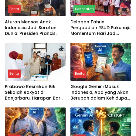
Berita
Kesehatan
Aturan Medsos Anak
Delapan Tahun
Indonesia Jadi Sorotan
Pengabdian RSUD Pakuhaji:
Dunia: Presiden Prancis
Momentum Hari Jadi
Emmanuel Macron
Dirayakan Dengan Aksi
Ucapkan Terima Kasih,
Sosial Penuh Kepedulian
Apa Dampaknya bagi
Untuk Anak Yatim Piatu
Generasi Digital?
Berita
Berita
Prabowo Resmikan 166
Google Gemini Masuk
Sekolah Rakyat di
Indonesia, Apa yang Akan
Banjarbaru, Harapan Baru
Berubah dalam Kehidupan
Pendidikan Anak dari
Masyarakat?
Keluarga Kurang Mampu