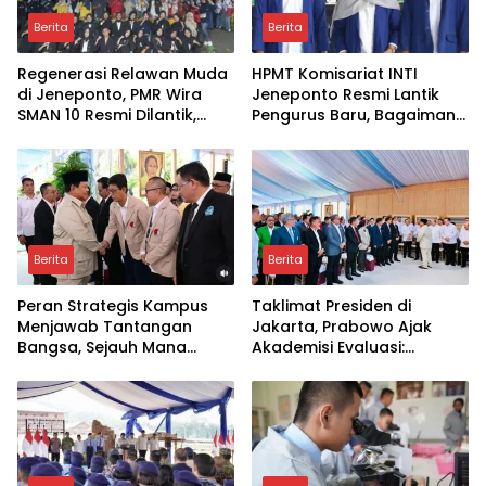
Berita
Berita
Regenerasi Relawan Muda
HPMT Komisariat INTI
di Jeneponto, PMR Wira
Jeneponto Resmi Lantik
SMAN 10 Resmi Dilantik,
Pengurus Baru, Bagaimana
Siapkah Mereka Menjaga
Dampaknya bagi
Nilai Kemanusiaan?
Mahasiswa dan
Masyarakat?
Berita
Berita
Peran Strategis Kampus
Taklimat Presiden di
Menjawab Tantangan
Jakarta, Prabowo Ajak
Bangsa, Sejauh Mana
Akademisi Evaluasi:
Perguruan Tinggi
Sudahkah Kampus Hadir
Berdampak bagi Rakyat?
Nyata untuk Rakyat?