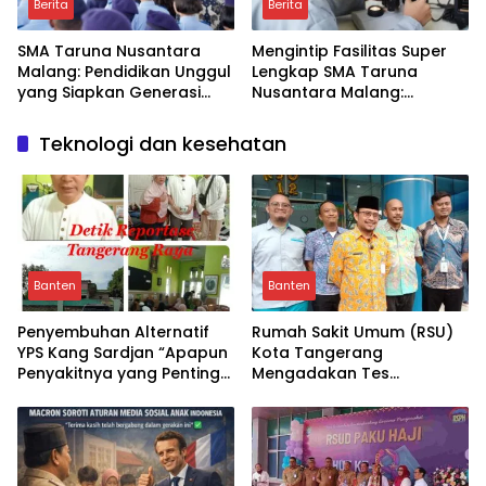
Berita
Berita
SMA Taruna Nusantara
Mengintip Fasilitas Super
Malang: Pendidikan Unggul
Lengkap SMA Taruna
yang Siapkan Generasi
Nusantara Malang:
Muda Jadi Pemimpin Masa
Laboratorium Canggih &
Depan – Benarkah?
Amphitheatre, Apa
Teknologi dan kesehatan
Dampaknya ke Generasi
Muda?
Banten
Banten
Penyembuhan Alternatif
Rumah Sakit Umum (RSU)
YPS Kang Sardjan “Apapun
Kota Tangerang
Penyakitnya yang Penting
Mengadakan Tes
Sembuh Atas Izin Allah
Kesehatan Gratis Kepada
SWT”
Masyarakat Kota
Tangerang