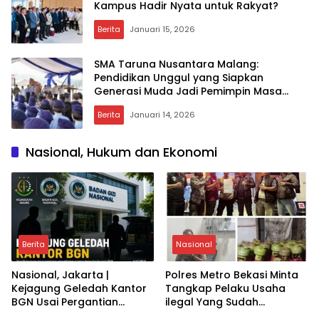
Kampus Hadir Nyata untuk Rakyat?
Berita
Januari 15, 2026
SMA Taruna Nusantara Malang:
Pendidikan Unggul yang Siapkan
Generasi Muda Jadi Pemimpin Masa
Depan – Benarkah?
Berita
Januari 14, 2026
Nasional, Hukum dan Ekonomi
Berita
Nasional
Nasional, Jakarta |
Polres Metro Bekasi Minta
Kejagung Geledah Kantor
Tangkap Pelaku Usaha
BGN Usai Pergantian
ilegal Yang Sudah
Pimpinan: Apa Dampaknya
Pengeroyokan Aniyaya