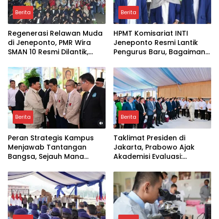
Berita
Berita
Regenerasi Relawan Muda
HPMT Komisariat INTI
di Jeneponto, PMR Wira
Jeneponto Resmi Lantik
SMAN 10 Resmi Dilantik,
Pengurus Baru, Bagaimana
Siapkah Mereka Menjaga
Dampaknya bagi
Nilai Kemanusiaan?
Mahasiswa dan
Masyarakat?
Berita
Berita
Peran Strategis Kampus
Taklimat Presiden di
Menjawab Tantangan
Jakarta, Prabowo Ajak
Bangsa, Sejauh Mana
Akademisi Evaluasi:
Perguruan Tinggi
Sudahkah Kampus Hadir
Berdampak bagi Rakyat?
Nyata untuk Rakyat?