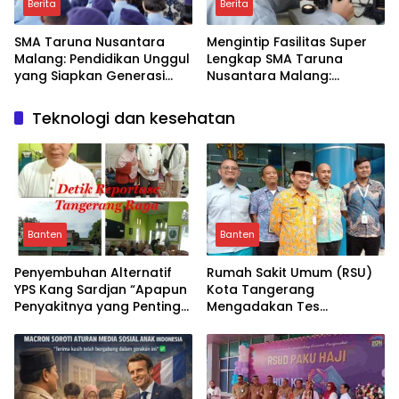
Berita
Berita
SMA Taruna Nusantara
Mengintip Fasilitas Super
Malang: Pendidikan Unggul
Lengkap SMA Taruna
yang Siapkan Generasi
Nusantara Malang:
Muda Jadi Pemimpin Masa
Laboratorium Canggih &
Depan – Benarkah?
Amphitheatre, Apa
Teknologi dan kesehatan
Dampaknya ke Generasi
Muda?
Banten
Banten
Penyembuhan Alternatif
Rumah Sakit Umum (RSU)
YPS Kang Sardjan “Apapun
Kota Tangerang
Penyakitnya yang Penting
Mengadakan Tes
Sembuh Atas Izin Allah
Kesehatan Gratis Kepada
SWT”
Masyarakat Kota
Tangerang