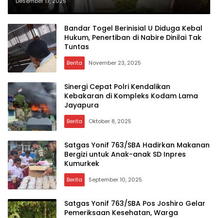
Masyarakat Kampung Aisyo
Desember 17, 2025
Bandar Togel Berinisial U Diduga Kebal
Hukum, Penertiban di Nabire Dinilai Tak
Tuntas
Berita
November 23, 2025
Sinergi Cepat Polri Kendalikan
Kebakaran di Kompleks Kodam Lama
Jayapura
Berita
Oktober 8, 2025
Satgas Yonif 763/SBA Hadirkan Makanan
Bergizi untuk Anak-anak SD Inpres
Kumurkek
Berita
September 10, 2025
Satgas Yonif 763/SBA Pos Joshiro Gelar
Pemeriksaan Kesehatan, Warga