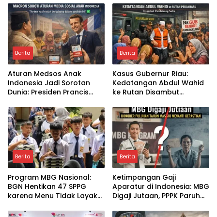
bagi Program Makan
Wartawan Sedang
Bergizi Gratis?
Bertugas
Berita
Berita
Aturan Medsos Anak
Kasus Gubernur Riau:
Indonesia Jadi Sorotan
Kedatangan Abdul Wahid
Dunia: Presiden Prancis
ke Rutan Disambut
Emmanuel Macron
Kompang dan Tangis
Ucapkan Terima Kasih,
Pendukung, Simbol
Apa Dampaknya bagi
Loyalitas atau Awal Babak
Generasi Digital?
Baru Kasus?
Berita
Berita
Program MBG Nasional:
Ketimpangan Gaji
BGN Hentikan 47 SPPG
Aparatur di Indonesia: MBG
karena Menu Tidak Layak
Digaji Jutaan, PPPK Paruh
Konsumsi, Bagaimana
Waktu Ber-NIP Masih
Pengawasan Ke Depan?
Menunggu, Di Mana