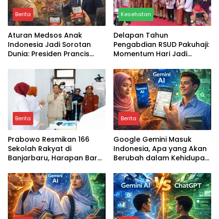
Berita
Kesehatan
Aturan Medsos Anak
Delapan Tahun
Indonesia Jadi Sorotan
Pengabdian RSUD Pakuhaji:
Dunia: Presiden Prancis
Momentum Hari Jadi
Emmanuel Macron
Dirayakan Dengan Aksi
Ucapkan Terima Kasih,
Sosial Penuh Kepedulian
Apa Dampaknya bagi
Untuk Anak Yatim Piatu
Generasi Digital?
Berita
Berita
Prabowo Resmikan 166
Google Gemini Masuk
Sekolah Rakyat di
Indonesia, Apa yang Akan
Banjarbaru, Harapan Baru
Berubah dalam Kehidupan
Pendidikan Anak dari
Masyarakat?
Keluarga Kurang Mampu