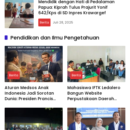
Mendidik dengan Hati di Pedalaman
Papua: Kiprah Tulus Prajurit Yonif
642/Kps di SD Inpres Krawargef
Berita
Juli 28, 2025
Pendidikan dan Ilmu Pengetahuan
Berita
Berita
Aturan Medsos Anak
Mahasiswa IFTK Ledalero
Indonesia Jadi Sorotan
Bangun Website
Dunia: Presiden Prancis
Perpustakaan Daerah
Emmanuel Macron
Sikka: Sejauh Mana
Ucapkan Terima Kasih,
Transformasi Digital
Apa Dampaknya bagi
Layanan Publik Bisa
Generasi Digital?
Dipercepat?