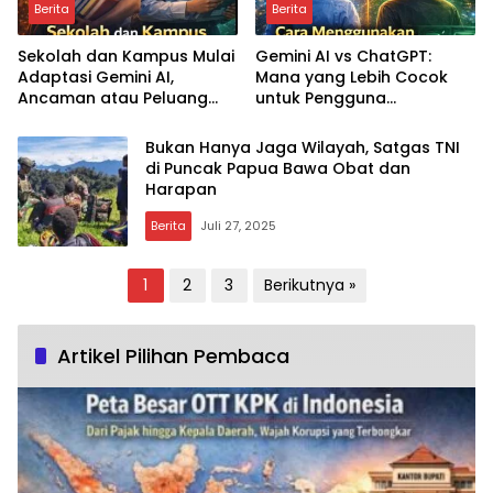
Berita
Berita
Sekolah dan Kampus Mulai
Gemini AI vs ChatGPT:
Adaptasi Gemini AI,
Mana yang Lebih Cocok
Ancaman atau Peluang
untuk Pengguna
bagi Pendidikan Indonesia?
Indonesia?
Bukan Hanya Jaga Wilayah, Satgas TNI
di Puncak Papua Bawa Obat dan
Harapan
Berita
Juli 27, 2025
Paginasi
1
2
3
Berikutnya »
pos
Artikel Pilihan Pembaca