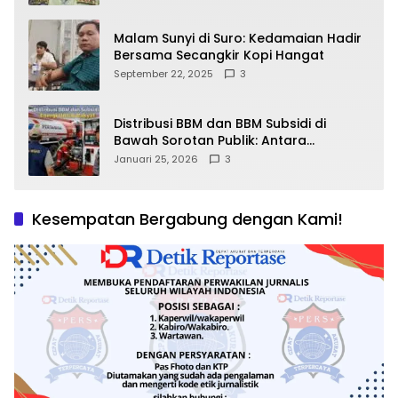
Malam Sunyi di Suro: Kedamaian Hadir
Bersama Secangkir Kopi Hangat
September 22, 2025
3
Distribusi BBM dan BBM Subsidi di
Bawah Sorotan Publik: Antara
Kepentingan Negara, Hak Konsumen,
Januari 25, 2026
3
dan Tantangan Pengawasan
Kesempatan Bergabung dengan Kami!