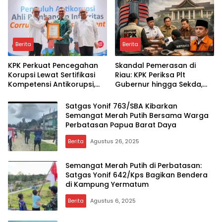
Keadilannya?
Berita
Berita
KPK Perkuat Pencegahan
Skandal Pemerasan di
Korupsi Lewat Sertifikasi
Riau: KPK Periksa Plt
Kompetensi Antikorupsi,
Gubernur hingga Sekda,
Data Terbaru 2026 Ungkap
Seberapa Jauh Jejak
Peningkatan Signifikan
Terbongkar?
Satgas Yonif 763/SBA Kibarkan
Semangat Merah Putih Bersama Warga
Perbatasan Papua Barat Daya
Berita
Agustus 26, 2025
Semangat Merah Putih di Perbatasan:
Satgas Yonif 642/Kps Bagikan Bendera
di Kampung Yermatum
Berita
Agustus 6, 2025