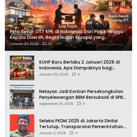
Peta Besar OTT KPK di Indonesia: Dari Pajak hingga
Kepala Daerah, Begini Wajah Korupsi yang
Terbongkar
Januari 23, 2026
10
KUHP Baru Berlaku 2 Januari 2026 di
Indonesia, Apa Dampaknya bagi
Kehidupan Warga? Ini Aturan Kunci
Januari 20, 2026
9
yang Wajib Dipahami Publik
Nelayan Jadi Korban Persekongkolan
Penyelewengan BBM Bersubsidi di SPBU
64.78809 Teluk Batang
September 25, 2025
4
Seleksi FKDM 2025 di Jakarta Dinilai
Tertutup, Transparansi Pemerintahan
Pramono–Rano Dipertanyakan
Januari 2, 2026
4