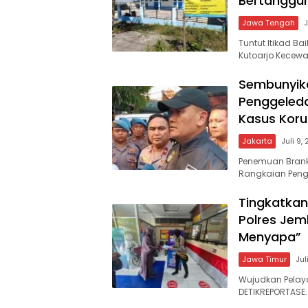
Bertanggu
Jawa Tengah
J
Tuntut Itikad Ba
Kutoarjo Kecewa
Sembunyikan
Penggeleda
Kasus Koru
Jakarta
Juli 9,
Penemuan Branka
Rangkaian Peng
Tingkatka
Polres Jem
Menyapa”
Jawa Timur
Jul
Wujudkan Pelaya
DETIKREPORTASE