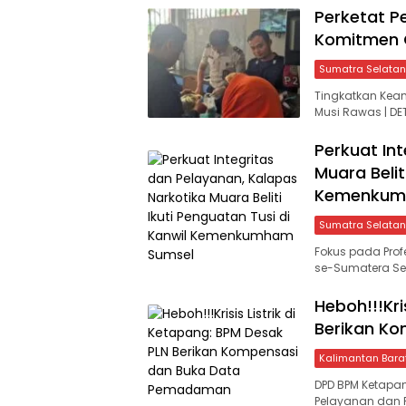
Perketat P
Komitmen 
Sumatra Selatan
Tingkatkan Keam
Musi Rawas | D
Perkuat In
Muara Belit
Kemenkum
Sumatra Selatan
Fokus pada Prof
se-Sumatera Sel
​Heboh!!!Kr
Berikan K
Kalimantan Bara
DPD BPM Ketapan
Pelayanan dan Pr