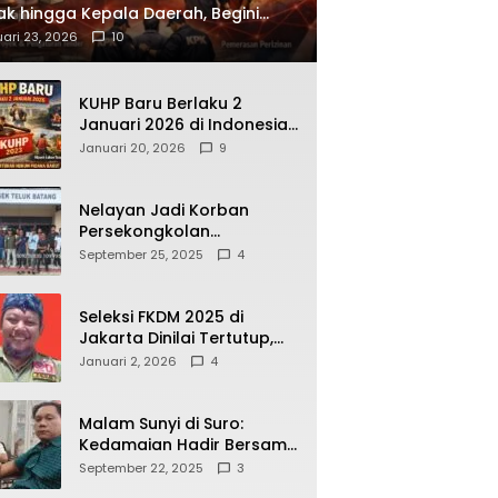
ak hingga Kepala Daerah, Begini
ah Korupsi yang Terbongkar
ari 23, 2026
10
KUHP Baru Berlaku 2
Januari 2026 di Indonesia,
Apa Dampaknya bagi
Januari 20, 2026
9
Kehidupan Warga? Ini
Aturan Kunci yang Wajib
Dipahami Publik
Nelayan Jadi Korban
Persekongkolan
Penyelewengan BBM
September 25, 2025
4
Bersubsidi di SPBU
64.78809 Teluk Batang
Seleksi FKDM 2025 di
Jakarta Dinilai Tertutup,
Transparansi
Januari 2, 2026
4
Pemerintahan Pramono–
Rano Dipertanyakan
Malam Sunyi di Suro:
Kedamaian Hadir Bersama
Secangkir Kopi Hangat
September 22, 2025
3