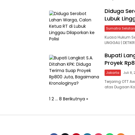
Diduga Ser
Lubuk Lingg
Sumatra Selatan
​Kuasa Hukum S
LINGGAU | DETIK
Bupati Lan
Proyek Rp8
Jakarta
Juli 8,
Terjaring OTT A
atas Dugaan K
Paginasi
1
2
…
8
Berikutnya »
pos