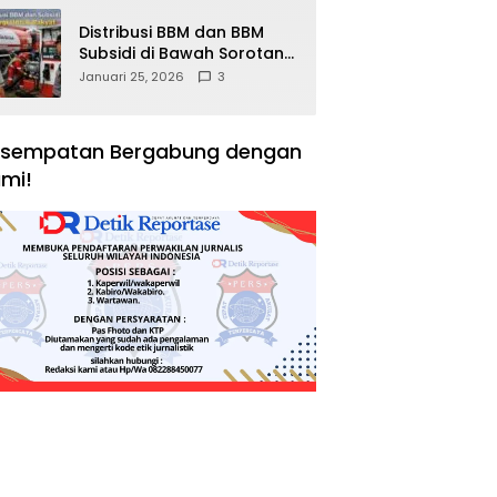
Distribusi BBM dan BBM
Subsidi di Bawah Sorotan
Publik: Antara Kepentingan
Januari 25, 2026
3
Negara, Hak Konsumen,
dan Tantangan
Pengawasan
sempatan Bergabung dengan
mi!