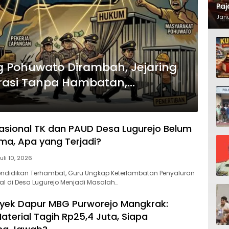
Paj
Waj
Janu
 Pohuwato Dirambah, Jejaring
perasi Tanpa Hambatan,
sional TK dan PAUD Desa Lugurejo Belum
ima, Apa yang Terjadi?
uli 10, 2026
ndidikan Terhambat, Guru Ungkap Keterlambatan Penyaluran
l di Desa Lugurejo Menjadi Masalah…
yek Dapur MBG Purworejo Mangkrak:
terial Tagih Rp25,4 Juta, Siapa