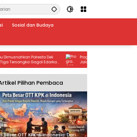
si
Sosial dan Budaya
ahkan Polresta Deli
Program CSR PT WHW Bantu Penimbun
rsangka Gagal Edarkan
Jalan Provinsi Ketapang–Kendawanga
oba”.
Warga Apresiasi Kepedulian Perusaha
Artikel Pilihan Pembaca
a Besar OTT KPK di Indonesia: Dari