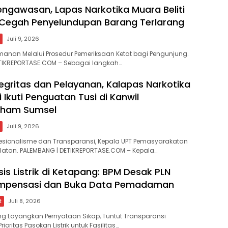
engawasan, Lapas Narkotika Muara Beliti
Cegah Penyelundupan Barang Terlarang
Juli 9, 2026
anan Melalui Prosedur Pemeriksaan Ketat bagi Pengunjung. ​
ETIKREPORTASE.COM – Sebagai langkah…
tegritas dan Pelayanan, Kalapas Narkotika
i Ikuti Penguatan Tusi di Kanwil
ham Sumsel
Juli 9, 2026
esionalisme dan Transparansi, Kepala UPT Pemasyarakatan
atan. ​PALEMBANG | DETIKREPORTASE.COM – Kepala…
isis Listrik di Ketapang: BPM Desak PLN
ompensasi dan Buka Data Pemadaman
t
Juli 8, 2026
g Layangkan Pernyataan Sikap, Tuntut Transparansi
ioritas Pasokan Listrik untuk Fasilitas…