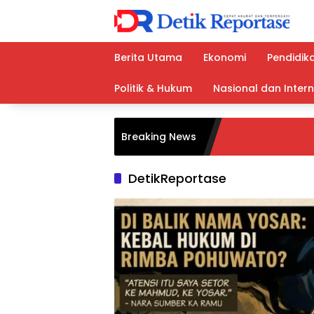
Langsung
ke
konten
Berita Utama
Ekonomi
Pendidik
Politik & Hukum
Nasional dan Inter
Breaking News
DetikReportase