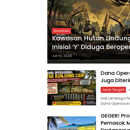
Gorontalo
Kawasan Hutan Lindung
Inisial ‘Y’ Diduga Bero
Bagaimana Modusnya?
Juli 10, 2026
Dana Opera
Juga Diter
Jawa Tengah
J
Hak Lembaga Pe
Dana Operasiona
GEGER! Pro
Pemasok Ma