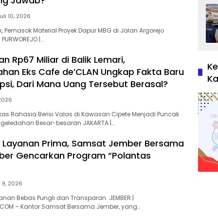
ng Jawab?
uli 10, 2026
ik, Pemasok Material Proyek Dapur MBG di Jalan Argorejo
 ​PURWOREJO |…
 Rp67 Miliar di Balik Lemari,
Ke
han Eks Cafe de’CLAN Ungkap Fakta Baru
Ka
psi, Dari Mana Uang Tersebut Berasal?
 2026
s Rahasia Berisi Valas di Kawasan Cipete Menjadi Puncak
geledahan Besar-besaran ​JAKARTA |…
n Layanan Prima, Samsat Jember Bersama
ber Gencarkan Program “Polantas
i 9, 2026
nan Bebas Pungli dan Transparan. ​JEMBER |
.COM – Kantor Samsat Bersama Jember, yang…