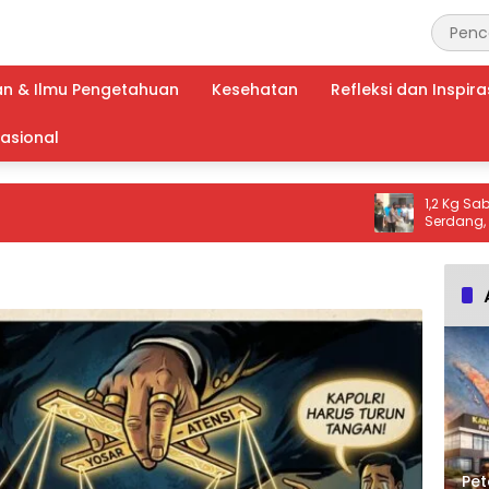
an & Ilmu Pengetahuan
Kesehatan
Refleksi dan Inspira
nasional
1,2 Kg Sabu Dimusn
Serdang, Tiga Te
Ribuan Dosis Nark
Pet