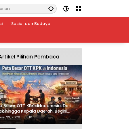
si
Sosial dan Budaya
Artikel Pilihan Pembaca
a Besar OTT KPK di Indonesia: Dari
ak hingga Kepala Daerah, Begini
ah Korupsi yang Terbongkar
ari 23, 2026
10