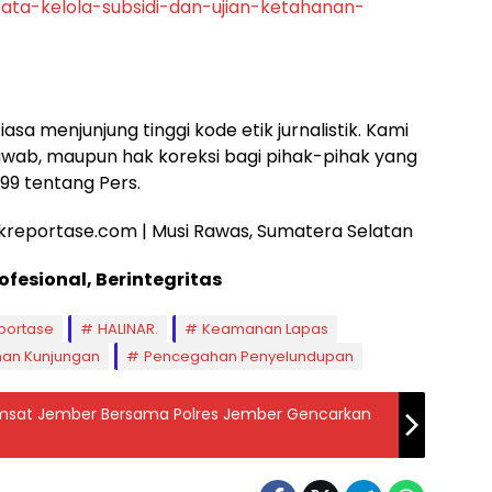
ata-kelola-subsidi-dan-ujian-ketahanan-
a menjunjung tinggi kode etik jurnalistik. Kami
jawab, maupun hak koreksi bagi pihak-pihak yang
99 tentang Pers.
etikreportase.com | Musi Rawas, Sumatera Selatan
esional, Berintegritas
portase
HALINAR.
Keamanan Lapas
nan Kunjungan
Pencegahan Penyelundupan
amsat Jember Bersama Polres Jember Gencarkan