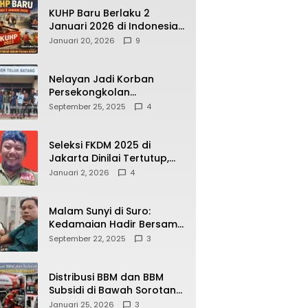
KUHP Baru Berlaku 2
Januari 2026 di Indonesia,
Apa Dampaknya bagi
Januari 20, 2026
9
Kehidupan Warga? Ini
Aturan Kunci yang Wajib
Dipahami Publik
Nelayan Jadi Korban
Persekongkolan
Penyelewengan BBM
September 25, 2025
4
Bersubsidi di SPBU
64.78809 Teluk Batang
Seleksi FKDM 2025 di
Jakarta Dinilai Tertutup,
Transparansi
Januari 2, 2026
4
Pemerintahan Pramono–
Rano Dipertanyakan
Malam Sunyi di Suro:
Kedamaian Hadir Bersama
Secangkir Kopi Hangat
September 22, 2025
3
Distribusi BBM dan BBM
Subsidi di Bawah Sorotan
Publik: Antara Kepentingan
Januari 25, 2026
3