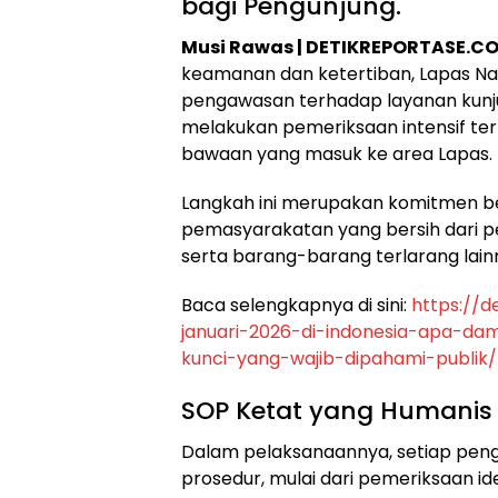
bagi Pengunjung.
Musi Rawas | DETIKREPORTASE.C
keamanan dan ketertiban, Lapas Nar
pengawasan terhadap layanan kunj
melakukan pemeriksaan intensif te
bawaan yang masuk ke area Lapas.
​Langkah ini merupakan komitmen b
pemasyarakatan yang bersih dari pe
serta barang-barang terlarang lain
​Baca selengkapnya di sini:
https://
januari-2026-di-indonesia-apa-da
kunci-yang-wajib-dipahami-publik/
​SOP Ketat yang Humanis
​Dalam pelaksanaannya, setiap peng
prosedur, mulai dari pemeriksaan i