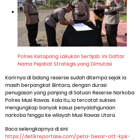
Polres Ketapang Lakukan Sertijab: Ini Daftar
Nama Pejabat Strategis yang Dimutasi
​Karirnya di bidang reserse sudah ditempa sejak ia
masih berpangkat Bintara, dengan durasi
penugasan yang panjang di Satuan Reserse Narkoba
Polres Musi Rawas. Kala itu, ia tercatat sukses
mengungkap banyak kasus penyalahgunaan
narkoba hingga ke wilayah Musi Rawas Utara.
​Baca selengkapnya di sini:
https://detikreportase.com/peta-besar-ott-kpk-