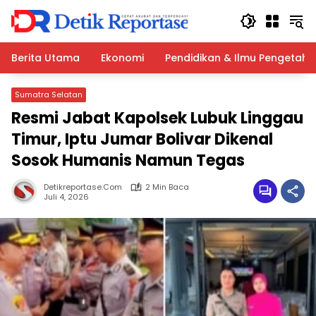
Langsung
ke
konten
Berita Utama
Ekonomi
Pendidikan & Ilmu Pengetah
Sumatra Selatan
Resmi Jabat Kapolsek Lubuk Linggau
Timur, Iptu Jumar Bolivar Dikenal
Sosok Humanis Namun Tegas
Detikreportase.com
2 Min Baca
Juli 4, 2026