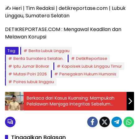
​✍️ Heri | Tim Redaksi | detikreportase.com | Lubuk
Linggau, Sumatera Selatan
​DETIKREPORTASE.COM : Mengawal Keadilan dan
Melawan Korupsi
Tag:
Berita Lubuk Linggau
Berita Sumatera Selatan.
DetikReportase
Iptu Jumar Bolivar
Kapolsek Lubuk Linggau Timur
Mutasi Polri 2026
Penegakan Hukum Humanis
Polres lubuk linggau
Berkaca dari Kasus Kuansing: Mampukah
Pelalawan Menjaga Integritas Sebelum
Terlambat?
Tinggalkan Balasan