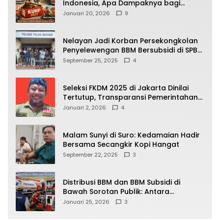
Indonesia, Apa Dampaknya bagi
Kehidupan Warga? Ini Aturan Kunci
Januari 20, 2026
9
yang Wajib Dipahami Publik
Nelayan Jadi Korban Persekongkolan
Penyelewengan BBM Bersubsidi di SPBU
64.78809 Teluk Batang
September 25, 2025
4
Seleksi FKDM 2025 di Jakarta Dinilai
Tertutup, Transparansi Pemerintahan
Pramono–Rano Dipertanyakan
Januari 2, 2026
4
Malam Sunyi di Suro: Kedamaian Hadir
Bersama Secangkir Kopi Hangat
September 22, 2025
3
Distribusi BBM dan BBM Subsidi di
Bawah Sorotan Publik: Antara
Kepentingan Negara, Hak Konsumen,
Januari 25, 2026
3
dan Tantangan Pengawasan