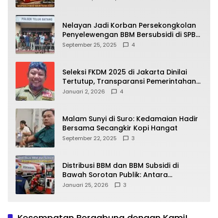
yang Wajib Dipahami Publik
Nelayan Jadi Korban Persekongkolan
Penyelewengan BBM Bersubsidi di SPBU
64.78809 Teluk Batang
September 25, 2025
4
Seleksi FKDM 2025 di Jakarta Dinilai
Tertutup, Transparansi Pemerintahan
Pramono–Rano Dipertanyakan
Januari 2, 2026
4
Malam Sunyi di Suro: Kedamaian Hadir
Bersama Secangkir Kopi Hangat
September 22, 2025
3
Distribusi BBM dan BBM Subsidi di
Bawah Sorotan Publik: Antara
Kepentingan Negara, Hak Konsumen,
Januari 25, 2026
3
dan Tantangan Pengawasan
Kesempatan Bergabung dengan Kami!