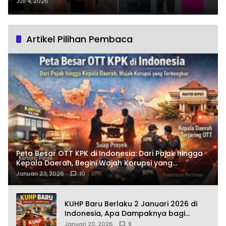
Dikenal Sosok Humanis Namun
Juli 4, 2026
Tegas
Artikel Pilihan Pembaca
Peta Besar OTT KPK di Indonesia: Dari Pajak hingga
Kepala Daerah, Begini Wajah Korupsi yang
Terbongkar
Januari 23, 2026
10
KUHP Baru Berlaku 2 Januari 2026 di
Indonesia, Apa Dampaknya bagi
Kehidupan Warga? Ini Aturan Kunci
Januari 20, 2026
9