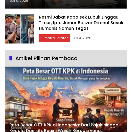
Dilaporkan ke Polisi
Juli 8, 2026
Resmi Jabat Kapolsek Lubuk Linggau
Timur, Iptu Jumar Bolivar Dikenal Sosok
Humanis Namun Tegas
Sumatra Selatan
Juli 4, 2026
Artikel Pilihan Pembaca
Peta Besar OTT KPK di Indonesia: Dari Pajak hingga
Kepala Daerah, Begini Wajah Korupsi yang