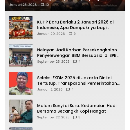
Terbongkar
Januari 23, 2026
10
KUHP Baru Berlaku 2 Januari 2026 di
Indonesia, Apa Dampaknya bagi
Kehidupan Warga? Ini Aturan Kunci
Januari 20, 2026
9
yang Wajib Dipahami Publik
Nelayan Jadi Korban Persekongkolan
Penyelewengan BBM Bersubsidi di SPBU
64.78809 Teluk Batang
September 25, 2025
4
Seleksi FKDM 2025 di Jakarta Dinilai
Tertutup, Transparansi Pemerintahan
Pramono–Rano Dipertanyakan
Januari 2, 2026
4
Malam Sunyi di Suro: Kedamaian Hadir
Bersama Secangkir Kopi Hangat
September 22, 2025
3