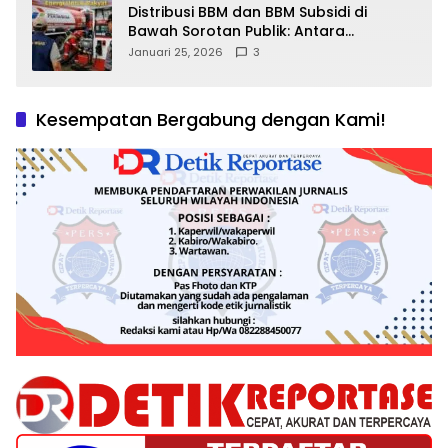
Distribusi BBM dan BBM Subsidi di
Bawah Sorotan Publik: Antara
Kepentingan Negara, Hak Konsumen,
Januari 25, 2026
3
dan Tantangan Pengawasan
Kesempatan Bergabung dengan Kami!