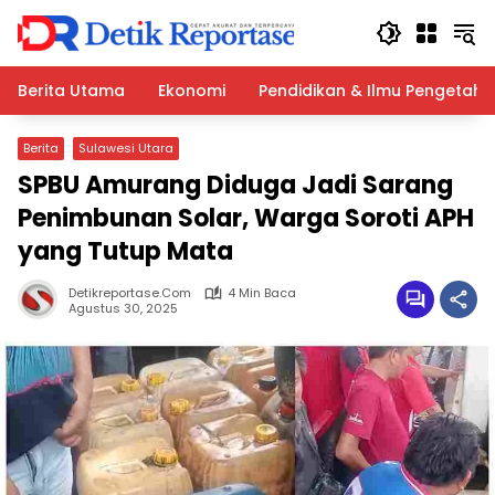
Langsung
ke
konten
Berita Utama
Ekonomi
Pendidikan & Ilmu Pengetah
Berita
Sulawesi Utara
SPBU Amurang Diduga Jadi Sarang
Penimbunan Solar, Warga Soroti APH
yang Tutup Mata
Detikreportase.com
4 Min Baca
Agustus 30, 2025