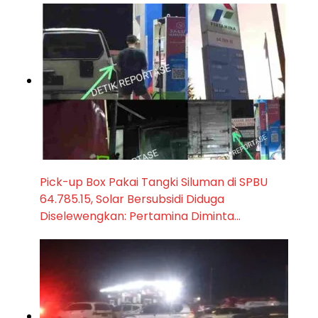
Pick-up Box Pakai Tangki Siluman di SPBU
64.785.15, Solar Bersubsidi Diduga
Diselewengkan: Pertamina Diminta…