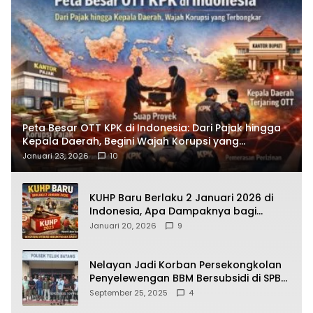
Peta Besar OTT KPK di Indonesia: Dari Pajak hingga
Kepala Daerah, Begini Wajah Korupsi yang
Terbongkar
Januari 23, 2026
10
KUHP Baru Berlaku 2 Januari 2026 di
Indonesia, Apa Dampaknya bagi
Kehidupan Warga? Ini Aturan Kunci
Januari 20, 2026
9
yang Wajib Dipahami Publik
Nelayan Jadi Korban Persekongkolan
Penyelewengan BBM Bersubsidi di SPBU
64.78809 Teluk Batang
September 25, 2025
4