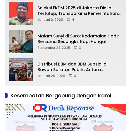
Seleksi FKDM 2025 di Jakarta Dinilai
Tertutup, Transparansi Pemerintahan
Pramono–Rano Dipertanyakan
Januari 2, 2026
4
Malam Sunyi di Suro: Kedamaian Hadir
Bersama Secangkir Kopi Hangat
September 22, 2025
3
Distribusi BBM dan BBM Subsidi di
Bawah Sorotan Publik: Antara
Kepentingan Negara, Hak Konsumen,
Januari 25, 2026
3
dan Tantangan Pengawasan
Kesempatan Bergabung dengan Kami!