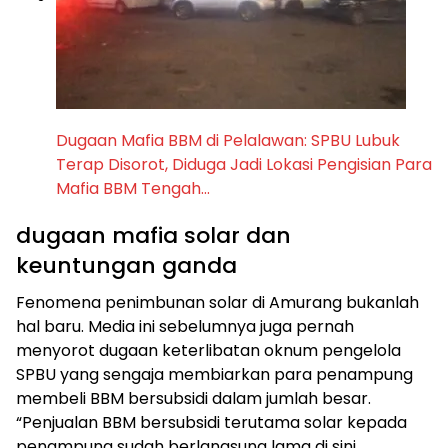
Dugaan Mafia BBM di Pelalawan: SPBU Lubuk
Terap Disorot, Diduga Jadi Lokasi Pengisian Para
Mafia BBM Tengah…
dugaan mafia solar dan
keuntungan ganda
Fenomena penimbunan solar di Amurang bukanlah
hal baru. Media ini sebelumnya juga pernah
menyorot dugaan keterlibatan oknum pengelola
SPBU yang sengaja membiarkan para penampung
membeli BBM bersubsidi dalam jumlah besar.
“Penjualan BBM bersubsidi terutama solar kepada
penampung sudah berlangsung lama di sini.