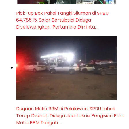
Pick-up Box Pakai Tangki Siluman di SPBU
64.785.15, Solar Bersubsidi Diduga
Diselewengkan: Pertamina Diminta…
Dugaan Mafia BBM di Pelalawan: SPBU Lubuk
Terap Disorot, Diduga Jadi Lokasi Pengisian Para
Mafia BBM Tengah…