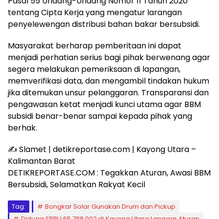
Pasal 55 Undang-Undang Nomor 11 Tahun 2020
tentang Cipta Kerja yang mengatur larangan
penyelewengan distribusi bahan bakar bersubsidi.
Masyarakat berharap pemberitaan ini dapat
menjadi perhatian serius bagi pihak berwenang agar
segera melakukan pemeriksaan di lapangan,
memverifikasi data, dan mengambil tindakan hukum
jika ditemukan unsur pelanggaran. Transparansi dan
pengawasan ketat menjadi kunci utama agar BBM
subsidi benar-benar sampai kepada pihak yang
berhak.
✍️ Slamet | detikreportase.com | Kayong Utara –
Kalimantan Barat
DETIKREPORTASE.COM : Tegakkan Aturan, Awasi BBM
Bersubsidi, Selamatkan Rakyat Kecil
Tag:
Bongkar Solar Gunakan Drum dan Pickup
Diduga SPBU 65.788.002 di Kayong Utara Langgar Aturan