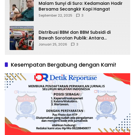
Malam Sunyi di Suro: Kedamaian Hadir
Bersama Secangkir Kopi Hangat
September 22, 2025
3
Distribusi BBM dan BBM Subsidi di
Bawah Sorotan Publik: Antara
Kepentingan Negara, Hak Konsumen,
Januari 25, 2026
3
dan Tantangan Pengawasan
Kesempatan Bergabung dengan Kami!