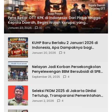
Peta Besar OTT KPK di Indonesia: Dari Pajak hingga
Kepala Daerah, Begini Wajah Korupsi yang
Terbongkar
Januari 23, 2026
10
KUHP Baru Berlaku 2 Januari 2026 di
Indonesia, Apa Dampaknya bagi
Kehidupan Warga? Ini Aturan Kunci
Januari 20, 2026
9
yang Wajib Dipahami Publik
Nelayan Jadi Korban Persekongkolan
Penyelewengan BBM Bersubsidi di SPBU
64.78809 Teluk Batang
September 25, 2025
4
Seleksi FKDM 2025 di Jakarta Dinilai
Tertutup, Transparansi Pemerintahan
Pramono–Rano Dipertanyakan
Januari 2, 2026
4