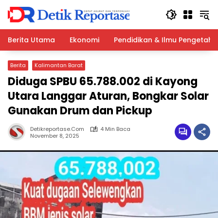
Langsung
ke
konten
Berita Utama
Ekonomi
Pendidikan & Ilmu Pengetah
Berita
Kalimantan Barat
Diduga SPBU 65.788.002 di Kayong
Utara Langgar Aturan, Bongkar Solar
Gunakan Drum dan Pickup
Detikreportase.com
4 Min Baca
November 8, 2025