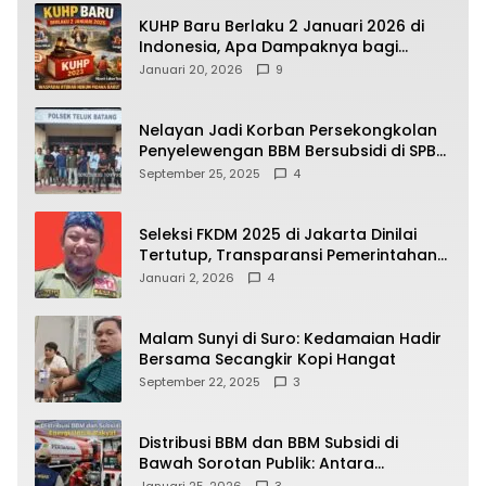
KUHP Baru Berlaku 2 Januari 2026 di
Indonesia, Apa Dampaknya bagi
Kehidupan Warga? Ini Aturan Kunci
Januari 20, 2026
9
yang Wajib Dipahami Publik
Nelayan Jadi Korban Persekongkolan
Penyelewengan BBM Bersubsidi di SPBU
64.78809 Teluk Batang
September 25, 2025
4
Seleksi FKDM 2025 di Jakarta Dinilai
Tertutup, Transparansi Pemerintahan
Pramono–Rano Dipertanyakan
Januari 2, 2026
4
Malam Sunyi di Suro: Kedamaian Hadir
Bersama Secangkir Kopi Hangat
September 22, 2025
3
Distribusi BBM dan BBM Subsidi di
Bawah Sorotan Publik: Antara
Kepentingan Negara, Hak Konsumen,
Januari 25, 2026
3