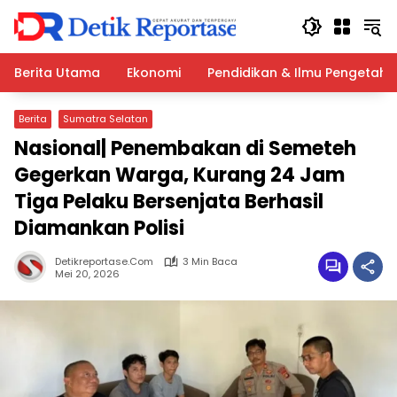
Langsung
ke
konten
Berita Utama
Ekonomi
Pendidikan & Ilmu Pengetah
Berita
Sumatra Selatan
Nasional| Penembakan di Semeteh
Gegerkan Warga, Kurang 24 Jam
Tiga Pelaku Bersenjata Berhasil
Diamankan Polisi
Detikreportase.com
3 Min Baca
Mei 20, 2026