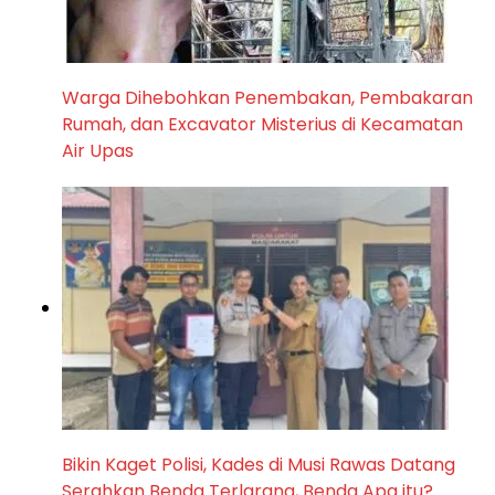
Warga Dihebohkan Penembakan, Pembakaran
Rumah, dan Excavator Misterius di Kecamatan
Air Upas
Bikin Kaget Polisi, Kades di Musi Rawas Datang
Serahkan Benda Terlarang, Benda Apa itu?