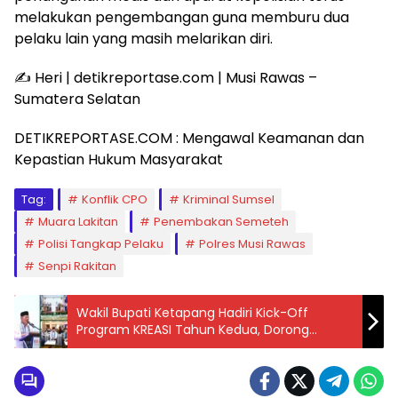
melakukan pengembangan guna memburu dua
pelaku lain yang masih melarikan diri.
✍️ Heri | detikreportase.com | Musi Rawas –
Sumatera Selatan
DETIKREPORTASE.COM : Mengawal Keamanan dan
Kepastian Hukum Masyarakat
Tag:
Konflik CPO
Kriminal Sumsel
Muara Lakitan
Penembakan Semeteh
Polisi Tangkap Pelaku
Polres Musi Rawas
Senpi Rakitan
Wakil Bupati Ketapang Hadiri Kick-Off
Program KREASI Tahun Kedua, Dorong
Kolaborasi Perkuat Pendidikan di Ketapang
dan Kayong Utara