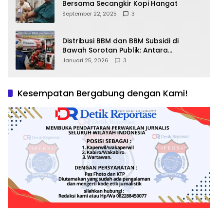
Bersama Secangkir Kopi Hangat
September 22, 2025
3
Distribusi BBM dan BBM Subsidi di
Bawah Sorotan Publik: Antara
Kepentingan Negara, Hak Konsumen,
Januari 25, 2026
3
dan Tantangan Pengawasan
Kesempatan Bergabung dengan Kami!