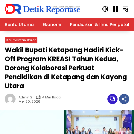
Langsung
ke
konten
Berita Utama
Ekonomi
Pendidikan & Ilmu Pengetah
Kalimantan Barat
Wakil Bupati Ketapang Hadiri Kick-
Off Program KREASI Tahun Kedua,
Dorong Kolaborasi Perkuat
Pendidikan di Ketapang dan Kayong
Utara
Admin 2
4 Min Baca
Mei 20, 2026