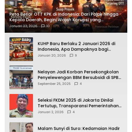
Peta Besar OTT KPK di Indonesia: Dari Pajak hingga
Kepala Daerah, Begini Wajah Korupsi yang
Terbongkar
Januari 23, 2026
10
KUHP Baru Berlaku 2 Januari 2026 di
Indonesia, Apa Dampaknya bagi
Kehidupan Warga? Ini Aturan Kunci
Januari 20, 2026
9
yang Wajib Dipahami Publik
Nelayan Jadi Korban Persekongkolan
Penyelewengan BBM Bersubsidi di SPBU
64.78809 Teluk Batang
September 25, 2025
4
Seleksi FKDM 2025 di Jakarta Dinilai
Tertutup, Transparansi Pemerintahan
Pramono–Rano Dipertanyakan
Januari 2, 2026
4
Malam Sunyi di Suro: Kedamaian Hadir