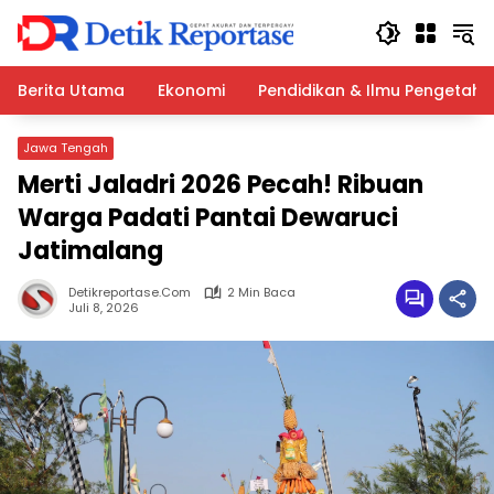
Langsung
ke
konten
Berita Utama
Ekonomi
Pendidikan & Ilmu Pengetah
Jawa Tengah
Merti Jaladri 2026 Pecah! Ribuan
Warga Padati Pantai Dewaruci
Jatimalang
Detikreportase.com
2 Min Baca
Juli 8, 2026