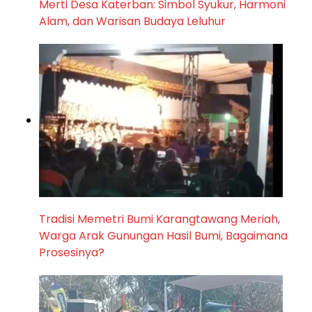
Merti Desa Katerban: Simbol Syukur, Harmoni
Alam, dan Warisan Budaya Leluhur
Tradisi Memetri Bumi Karangtawang Meriah,
Warga Arak Gunungan Hasil Bumi, Bagaimana
Prosesinya?