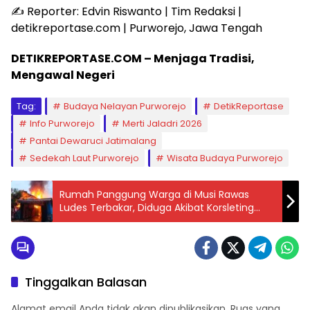
​✍️ Reporter: Edvin Riswanto | Tim Redaksi |
detikreportase.com | Purworejo, Jawa Tengah
DETIKREPORTASE.COM – Menjaga Tradisi,
Mengawal Negeri
Tag:
Budaya Nelayan Purworejo
DetikReportase
Info Purworejo
Merti Jaladri 2026
Pantai Dewaruci Jatimalang
Sedekah Laut Purworejo
Wisata Budaya Purworejo
Rumah Panggung Warga di Musi Rawas
Ludes Terbakar, Diduga Akibat Korsleting
Listrik
Tinggalkan Balasan
Alamat email Anda tidak akan dipublikasikan.
Ruas yang