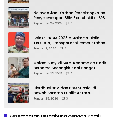
yang Wajib Dipahami Publik
Nelayan Jadi Korban Persekongkolan
Penyelewengan BBM Bersubsidi di SPBU
64.78809 Teluk Batang
September 25, 2025
4
Seleksi FKDM 2025 di Jakarta Dinilai
Tertutup, Transparansi Pemerintahan
Pramono–Rano Dipertanyakan
Januari 2, 2026
4
Malam Sunyi di Suro: Kedamaian Hadir
Bersama Secangkir Kopi Hangat
September 22, 2025
3
Distribusi BBM dan BBM Subsidi di
Bawah Sorotan Publik: Antara
Kepentingan Negara, Hak Konsumen,
Januari 25, 2026
3
dan Tantangan Pengawasan
Kesempatan Bergabung dengan Kami!