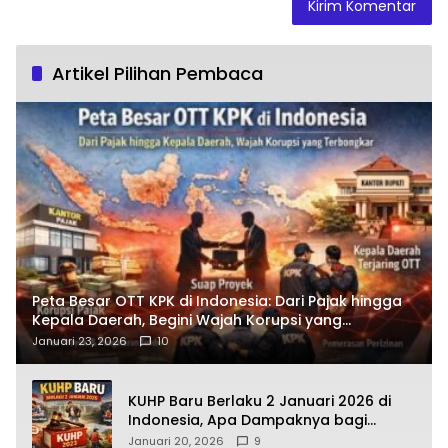
Artikel Pilihan Pembaca
Peta Besar OTT KPK di Indonesia: Dari Pajak hingga
Kepala Daerah, Begini Wajah Korupsi yang
Terbongkar
Januari 23, 2026
10
KUHP Baru Berlaku 2 Januari 2026 di
Indonesia, Apa Dampaknya bagi
Kehidupan Warga? Ini Aturan Kunci
Januari 20, 2026
9