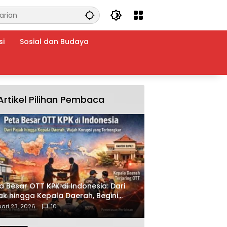
si
Sosial dan Budaya
Artikel Pilihan Pembaca
a Besar OTT KPK di Indonesia: Dari
ak hingga Kepala Daerah, Begini
ah Korupsi yang Terbongkar
ari 23, 2026
10