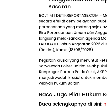
Sasaran
BOLTIM | DETIKREPORTASE.COM – Me
secara efektif demi pelayanan pu
perencanaan yang matang sejak awal
Biro Perencanaan Umum dán Anggara
langsung melaksanakan agenda Moni
(ALOGAR) Tahun Anggaran 2026 di 
(Boltim), Kamis (18/06/2026).
Kegiatan krusial yang menuntut keteli
Satyawada Polres Boltim sejak puku
Renprogar Rorena Polda Sulut, AKBP Al
menjadi wadah krusial untuk membed
wilayah hukum Boltim.
Baca Juga Pilar Hukum K
Baca selengkapnya di sini:
h