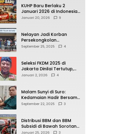
KUHP Baru Berlaku 2
Januari 2026 di Indonesia,
Apa Dampaknya bagi
Januari 20, 2026
9
Kehidupan Warga? Ini
Aturan Kunci yang Wajib
Dipahami Publik
Nelayan Jadi Korban
Persekongkolan
Penyelewengan BBM
September 25, 2025
4
Bersubsidi di SPBU
64.78809 Teluk Batang
Seleksi FKDM 2025 di
Jakarta Dinilai Tertutup,
Transparansi
Januari 2, 2026
4
Pemerintahan Pramono–
Rano Dipertanyakan
Malam Sunyi di Suro:
Kedamaian Hadir Bersama
Secangkir Kopi Hangat
September 22, 2025
3
Distribusi BBM dan BBM
Subsidi di Bawah Sorotan
Publik: Antara Kepentingan
Januari 25, 2026
3