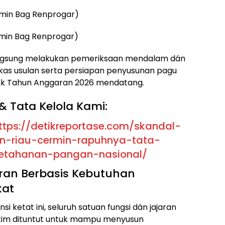
amin Bag Renprogar)
Bamin Bag Renprogar)
langsung melakukan pemeriksaan mendalam dán
erkas usulan serta persiapan penyusunan pagu
uk Tahun Anggaran 2026 mendatang.
& Tata Kelola Kami:
ttps://detikreportase.com/skandal-
n-riau-cermin-rapuhnya-tata-
ketahanan-pangan-nasional/
ran Berbasis Kebutuhan
kat
i ketat ini, seluruh satuan fungsi dán jajaran
ltim dituntut untuk mampu menyusun