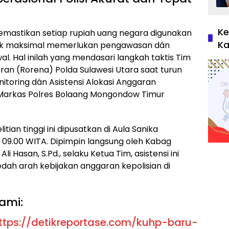
Ke
mastikan setiap rupiah uang negara digunakan
Ka
blik maksimal memerlukan pengawasan dán
. Hal inilah yang mendasari langkah taktis Tim
n (Rorena) Polda Sulawesi Utara saat turun
toring dán Asistensi Alokasi Anggaran
Markas Polres Bolaang Mongondow Timur
tian tinggi ini dipusatkan di Aula Sanika
l 09.00 WITA. Dipimpin langsung oleh Kabag
i Hasan, S.Pd., selaku Ketua Tim, asistensi ini
ah arah kebijakan anggaran kepolisian di
ami:
ttps://detikreportase.com/kuhp-baru-