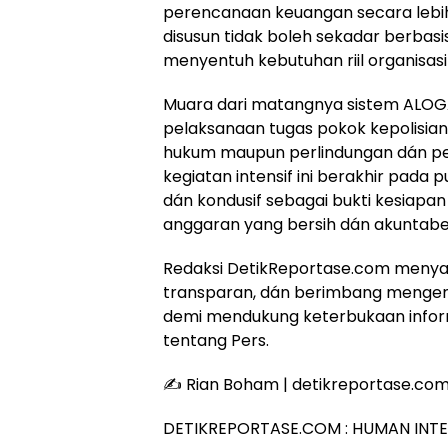
perencanaan keuangan secara lebih
disusun tidak boleh sekadar berbas
menyentuh kebutuhan riil organisasi
Muara dari matangnya sistem ALOGA
pelaksanaan tugas pokok kepolisian
hukum maupun perlindungan dán pe
kegiatan intensif ini berakhir pada p
dán kondusif sebagai bukti kesiapa
anggaran yang bersih dán akuntabe
Redaksi DetikReportase.com menyaj
transparan, dán berimbang mengenai
demi mendukung keterbukaan infor
tentang Pers.
✍️ Rian Boham | detikreportase.com 
DETIKREPORTASE.COM : HUMAN INT