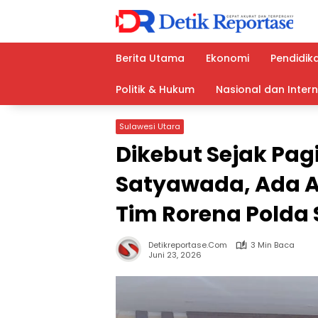
Langsung
ke
konten
Berita Utama
Ekonomi
Pendidik
Politik & Hukum
Nasional dan Inter
Sulawesi Utara
Dikebut Sejak Pagi
Satyawada, Ada A
Tim Rorena Polda S
Detikreportase.com
3 Min Baca
Juni 23, 2026