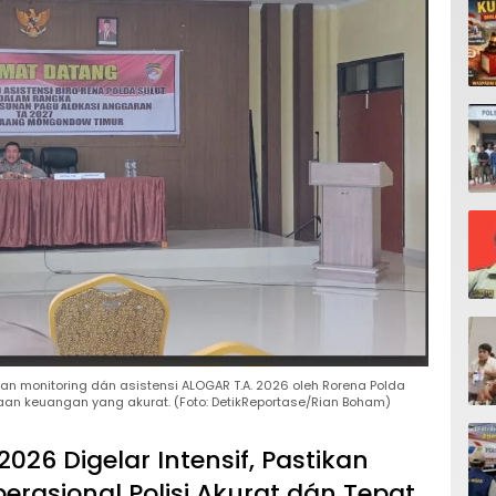
n monitoring dán asistensi ALOGAR T.A. 2026 oleh Rorena Polda
aan keuangan yang akurat. (Foto: DetikReportase/Rian Boham)
2026 Digelar Intensif, Pastikan
asional Polisi Akurat dán Tepat