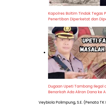
Kapolres Boltim Tindak Tegas P
Penertiban Diperketat dan Dip
Dugaan Upeti Tambang Ilegal di
Benarkah Ada Aliran Dana ke 
Veybiola Polimpung, S.E. (Penata TK