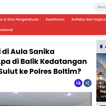
an & Ilmu Pengetahuan
Kesehatan
Refleksi dan Inspira
nasional
 di Aula Sanika
pa di Balik Kedatangan
ulut ke Polres Boltim?
Pet
Paj
Waj
Janu