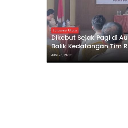
Sulawesi Utara
Dikebut Sejak Pagi di A
Balik Kedatangan Tim Ro
Boltim?
Juni 23, 2026