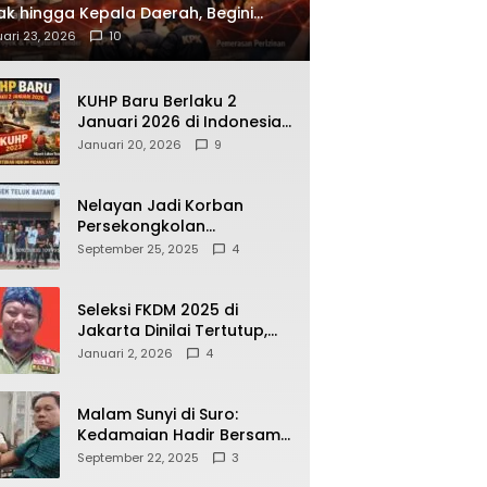
ak hingga Kepala Daerah, Begini
ah Korupsi yang Terbongkar
ari 23, 2026
10
KUHP Baru Berlaku 2
Januari 2026 di Indonesia,
Apa Dampaknya bagi
Januari 20, 2026
9
Kehidupan Warga? Ini
Aturan Kunci yang Wajib
Dipahami Publik
Nelayan Jadi Korban
Persekongkolan
Penyelewengan BBM
September 25, 2025
4
Bersubsidi di SPBU
64.78809 Teluk Batang
Seleksi FKDM 2025 di
Jakarta Dinilai Tertutup,
Transparansi
Januari 2, 2026
4
Pemerintahan Pramono–
Rano Dipertanyakan
Malam Sunyi di Suro:
Kedamaian Hadir Bersama
Secangkir Kopi Hangat
September 22, 2025
3