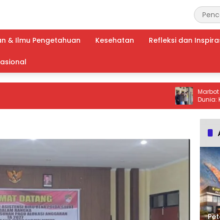
an & Ilmu Pengetahuan
Kesehatan
Refleksi dan Inspira
nasional
Marbot Masjid
Dunia: Kurang d
Terduga Pelak
Pet