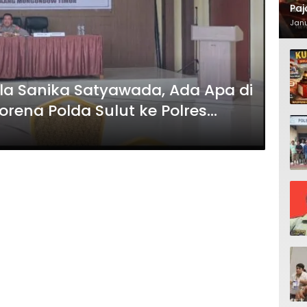
Paj
Waj
Janu
ula Sanika Satyawada, Ada Apa di
rena Polda Sulut ke Polres