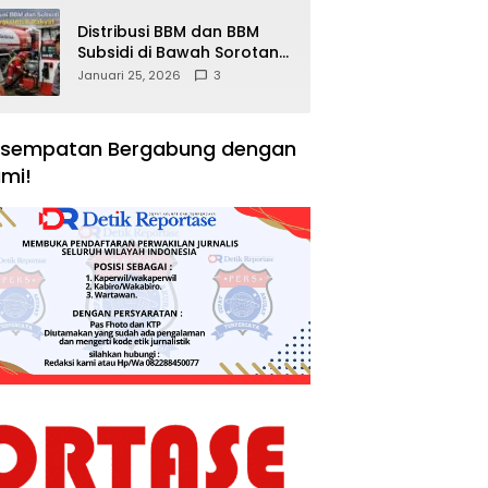
Distribusi BBM dan BBM
Subsidi di Bawah Sorotan
Publik: Antara Kepentingan
Januari 25, 2026
3
Negara, Hak Konsumen,
dan Tantangan
Pengawasan
sempatan Bergabung dengan
mi!