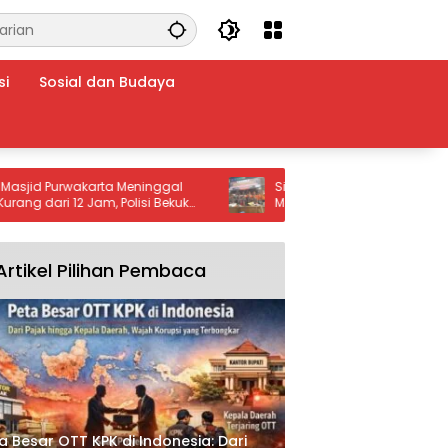
si
Sosial dan Budaya
 Purwakarta Meninggal
Siaga Karhutla 2026! Kecamatan
ari 12 Jam, Polisi Bekuk
Majenang Cilacap Gelar Apel Gab
u
Cegah Kebakaran Hutan
Artikel Pilihan Pembaca
a Besar OTT KPK di Indonesia: Dari