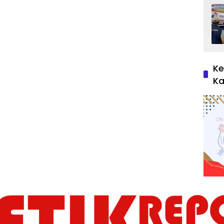
Ke
Ka