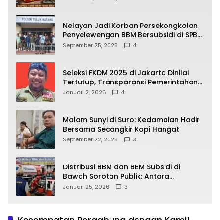
yang Wajib Dipahami Publik
Nelayan Jadi Korban Persekongkolan
Penyelewengan BBM Bersubsidi di SPBU
64.78809 Teluk Batang
September 25, 2025
4
Seleksi FKDM 2025 di Jakarta Dinilai
Tertutup, Transparansi Pemerintahan
Pramono–Rano Dipertanyakan
Januari 2, 2026
4
Malam Sunyi di Suro: Kedamaian Hadir
Bersama Secangkir Kopi Hangat
September 22, 2025
3
Distribusi BBM dan BBM Subsidi di
Bawah Sorotan Publik: Antara
Kepentingan Negara, Hak Konsumen,
Januari 25, 2026
3
dan Tantangan Pengawasan
Kesempatan Bergabung dengan Kami!