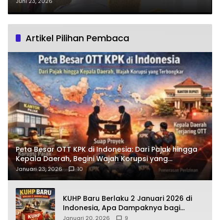
Kedatangan Tim Rorena Polda
Juni 23, 2026
Sulut ke Polres Boltim?
Artikel Pilihan Pembaca
Peta Besar OTT KPK di Indonesia: Dari Pajak hingga
Kepala Daerah, Begini Wajah Korupsi yang
Terbongkar
Januari 23, 2026
10
KUHP Baru Berlaku 2 Januari 2026 di
Indonesia, Apa Dampaknya bagi
Kehidupan Warga? Ini Aturan Kunci
Januari 20, 2026
9