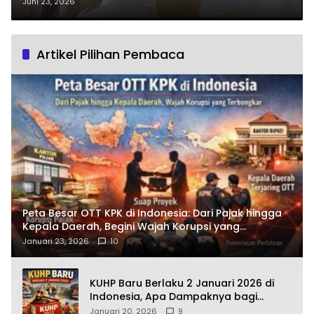
Kedatangan Tim Rorena Polda
Juni 23, 2026
Sulut ke Polres Boltim?
Artikel Pilihan Pembaca
Peta Besar OTT KPK di Indonesia: Dari Pajak hingga
Kepala Daerah, Begini Wajah Korupsi yang
Terbongkar
Januari 23, 2026
10
KUHP Baru Berlaku 2 Januari 2026 di
Indonesia, Apa Dampaknya bagi
Kehidupan Warga? Ini Aturan Kunci
Januari 20, 2026
9