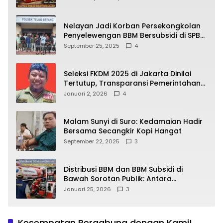
yang Wajib Dipahami Publik
Nelayan Jadi Korban Persekongkolan
Penyelewengan BBM Bersubsidi di SPBU
64.78809 Teluk Batang
September 25, 2025
4
Seleksi FKDM 2025 di Jakarta Dinilai
Tertutup, Transparansi Pemerintahan
Pramono–Rano Dipertanyakan
Januari 2, 2026
4
Malam Sunyi di Suro: Kedamaian Hadir
Bersama Secangkir Kopi Hangat
September 22, 2025
3
Distribusi BBM dan BBM Subsidi di
Bawah Sorotan Publik: Antara
Kepentingan Negara, Hak Konsumen,
Januari 25, 2026
3
dan Tantangan Pengawasan
Kesempatan Bergabung dengan Kami!