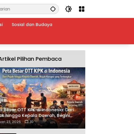
si
Sosial dan Budaya
Artikel Pilihan Pembaca
a Besar OTT KPK di Indonesia: Dari
ak hingga Kepala Daerah, Begini
ah Korupsi yang Terbongkar
ari 23, 2026
10