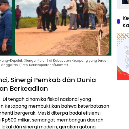
Ke
Ka
s Pelang–Kepuluk (Sungai Kulan) di Kabupaten Ketapang yang terus
 anggaran. (Foto: DetikReportase/Slamet)
unci, Sinergi Pemkab dán Dunia
n Berkeadilan
i tengah dinamika fiskal nasional yang
aten Ketapang membuktikan bahwa keterbatasan
enti bergerak. Meski diterpa badai efisiensi
i Rp500 miliar, semangat membangun daerah
 lokal dán sinergi modern, gerakan gotong