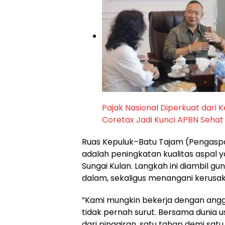
Pajak Nasional Diperkuat dari
Coretax Jadi Kunci APBN Sehat
​Ruas Kepuluk–Batu Tajam (Pengaspal
adalah peningkatan kualitas aspal 
Sungai Kulan. Langkah ini diambil g
dalam, sekaligus menangani kerusa
​”Kami mungkin bekerja dengan angg
tidak pernah surut. Bersama dunia 
dari pinggiran, satu tahap demi sat