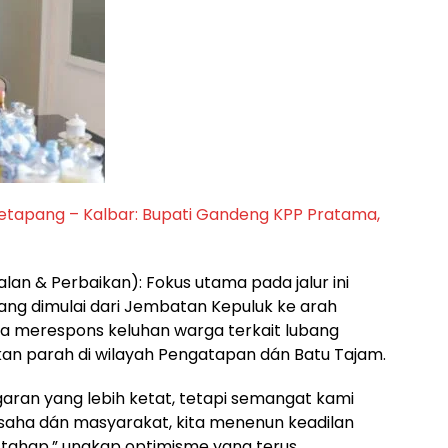
 Ketapang – Kalbar: Bupati Gandeng KPP Pratama,
an & Perbaikan): Fokus utama pada jalur ini
yang dimulai dari Jembatan Kepuluk ke arah
una merespons keluhan warga terkait lubang
kan parah di wilayah Pengatapan dán Batu Tajam.
aran yang lebih ketat, tetapi semangat kami
usaha dán masyarakat, kita menenun keadilan
u tahap,” ungkap optimisme yang terus