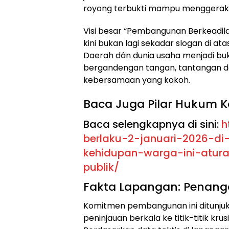
royong terbukti mampu menggerakka
​Visi besar “Pembangunan Berkeadil
kini bukan lagi sekadar slogan di at
Daerah dán dunia usaha menjadi buk
bergandengan tangan, tantangan da
kebersamaan yang kokoh.
​Baca Juga Pilar Hukum K
Baca selengkapnya di sini:
h
berlaku-2-januari-2026-d
kehidupan-warga-ini-atur
publik/
​Fakta Lapangan: Penanga
​Komitmen pembangunan ini ditunjuk
peninjauan berkala ke titik-titik kr