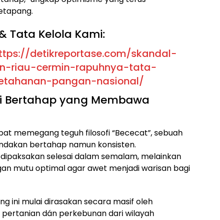
etapang.
& Tata Kelola Kami:
ttps://detikreportase.com/skandal-
n-riau-cermin-rapuhnya-tata-
ketahanan-pangan-nasional/
ategi Bertahap yang Membawa
at memegang teguh filosofi “Bececat”, sebuah
indakan bertahap namun konsisten.
k dipaksakan selesai dalam semalam, melainkan
ngan mutu optimal agar awet menjadi warisan bagi
ng ini mulai dirasakan secara masif oleh
il pertanian dán perkebunan dari wilayah