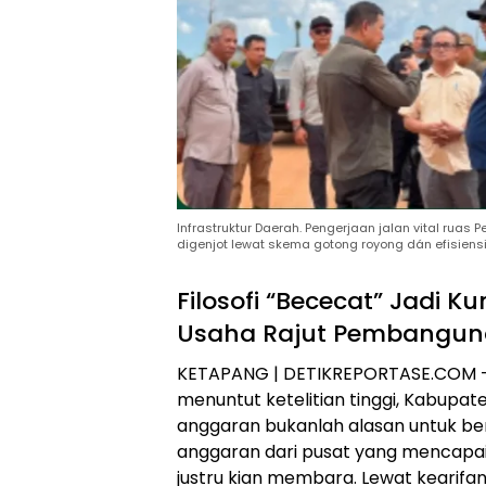
Infrastruktur Daerah. Pengerjaan jalan vital rua
digenjot lewat skema gotong royong dán efisiensi
Filosofi “Bececat” Jadi K
Usaha Rajut Pembanguna
​KETAPANG | DETIKREPORTASE.COM – D
menuntut ketelitian tinggi, Kabup
anggaran bukanlah alasan untuk berh
anggaran dari pusat yang mencapa
justru kian membara. Lewat kearifan