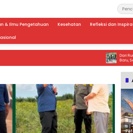
an & Ilmu Pengetahuan
Kesehatan
Refleksi dan Inspira
nasional
Dari Rumah Ra
Baru, Senyum 
Makna TMMD ba
Pet