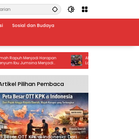
si
Sosial dan Budaya
puh Menjadi Harapan
Alun-Alun Jember Jadi Favorit Kelua
Ibu Jumsina Menjadi
Lokasi Asyik untuk Arisan dan Bersa
gi Warga Batu Bara
Artikel Pilihan Pembaca
a Besar OTT KPK di Indonesia: Dari