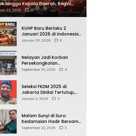
ak hingga Kepala Daerah, Begini
ah Korupsi yang Terbongkar
ari 23, 2026
10
KUHP Baru Berlaku 2
Januari 2026 di Indonesia,
Apa Dampaknya bagi
Januari 20, 2026
9
Kehidupan Warga? Ini
Aturan Kunci yang Wajib
Dipahami Publik
Nelayan Jadi Korban
Persekongkolan
Penyelewengan BBM
September 25, 2025
4
Bersubsidi di SPBU
64.78809 Teluk Batang
Seleksi FKDM 2025 di
Jakarta Dinilai Tertutup,
Transparansi
Januari 2, 2026
4
Pemerintahan Pramono–
Rano Dipertanyakan
Malam Sunyi di Suro:
Kedamaian Hadir Bersama
Secangkir Kopi Hangat
September 22, 2025
3