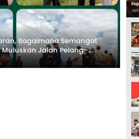
Paj
Waj
Janu
ggaran, Bagaimana Semangat
Muluskan Jalan Pelang–