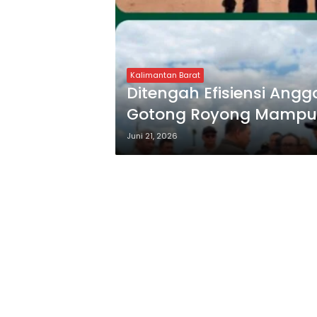
Kalimantan Barat
Ditengah Efisiensi An
Gotong Royong Mampu 
Kepuluk Ketapang?
Juni 21, 2026