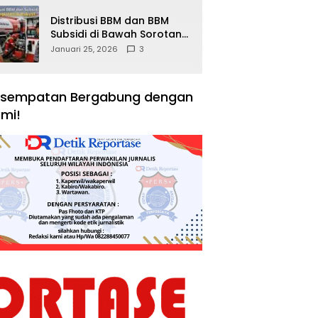
Distribusi BBM dan BBM
Subsidi di Bawah Sorotan
Publik: Antara Kepentingan
Januari 25, 2026
3
Negara, Hak Konsumen,
dan Tantangan
Pengawasan
sempatan Bergabung dengan
mi!