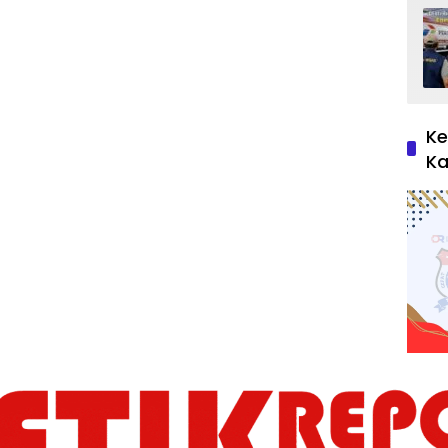
Ke
Ka