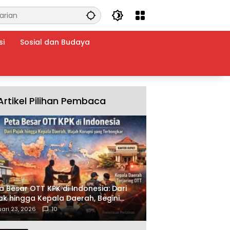
si
Sosial dan Budaya
Artikel Pilihan Pembaca
a Besar OTT KPK di Indonesia: Dari
ak hingga Kepala Daerah, Begini
ah Korupsi yang Terbongkar
ari 23, 2026
10