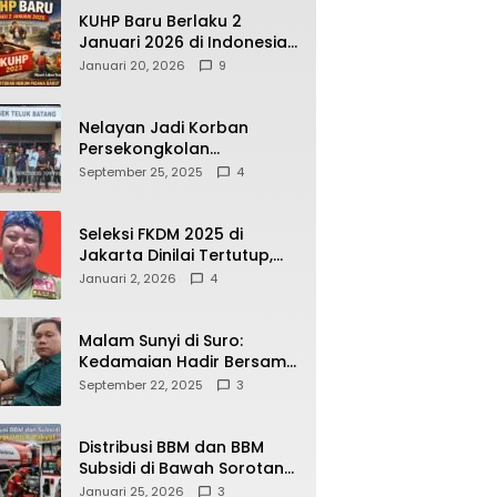
KUHP Baru Berlaku 2
Januari 2026 di Indonesia,
Apa Dampaknya bagi
Januari 20, 2026
9
Kehidupan Warga? Ini
Aturan Kunci yang Wajib
Dipahami Publik
Nelayan Jadi Korban
Persekongkolan
Penyelewengan BBM
September 25, 2025
4
Bersubsidi di SPBU
64.78809 Teluk Batang
Seleksi FKDM 2025 di
Jakarta Dinilai Tertutup,
Transparansi
Januari 2, 2026
4
Pemerintahan Pramono–
Rano Dipertanyakan
Malam Sunyi di Suro:
Kedamaian Hadir Bersama
Secangkir Kopi Hangat
September 22, 2025
3
Distribusi BBM dan BBM
Subsidi di Bawah Sorotan
Publik: Antara Kepentingan
Januari 25, 2026
3