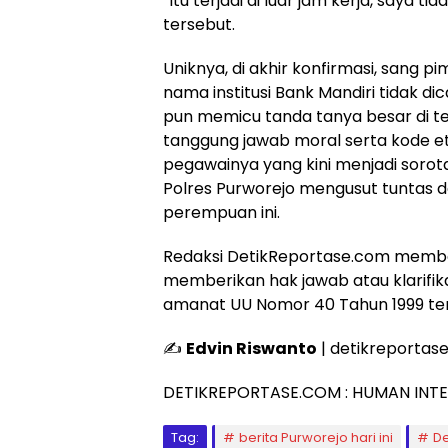
​”Itu terjadi di luar jam kerja, saya 
tersebut.
​Uniknya, di akhir konfirmasi, sang 
nama institusi Bank Mandiri tidak d
pun memicu tanda tanya besar di 
tanggung jawab moral serta kode et
pegawainya yang kini menjadi sorot
Polres Purworejo mengusut tuntas 
perempuan ini.
Redaksi DetikReportase.com member
memberikan hak jawab atau klarifika
amanat UU Nomor 40 Tahun 1999 ten
​✍️
Edvin Riswanto
| detikreportas
DETIKREPORTASE.COM : HUMAN INT
Tag:
berita Purworejo hari ini
De