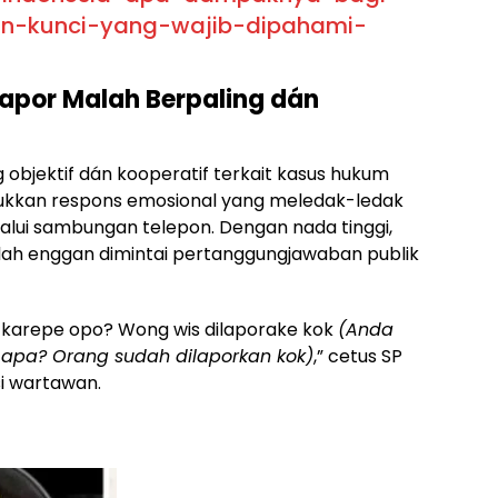
an-kunci-yang-wajib-dipahami-
rlapor Malah Berpaling dán
ng objektif dán kooperatif terkait kasus hukum
jukkan respons emosional yang meledak-ledak
alui sambungan telepon. Dengan nada tinggi,
ah enggan dimintai pertanggungjawaban publik
 karepe opo? Wong wis dilaporake kok
(Anda
pa? Orang sudah dilaporkan kok)
,” cetus SP
si wartawan.