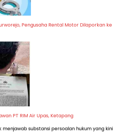
Purworejo, Pengusaha Rental Motor Dilaporkan ke
awan PT RIM Air Upas, Ketapang
idak menjawab substansi persoalan hukum yang kini