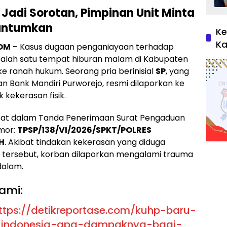
 Jadi Sorotan, Pimpinan Unit Minta
cantumkan
Ke
Ka
COM
– Kasus dugaan penganiayaan terhadap
 salah satu tempat hiburan malam di Kabupaten
ke ranah hukum. Seorang pria berinisial
SP
, yang
n Bank Mandiri Purworejo, resmi dilaporkan ke
 kekerasan fisik.
catat dalam Tanda Penerimaan Surat Pengaduan
mor:
TPSP/138/VI/2026/SPKT/POLRES
H
. Akibat tindakan kekerasan yang diduga
 tersebut, korban dilaporkan mengalami trauma
dalam.
ami:
ttps://detikreportase.com/kuhp-baru-
i-indonesia-apa-dampaknya-bagi-