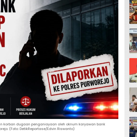
uan korban dugaan penganiayaan oleh oknum karyawan bank
orejo. (Foto: DetikReportase/Edvin Riswanto)