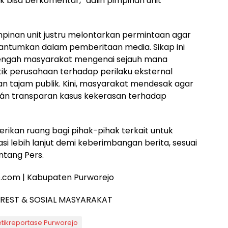
tidak bisa berkomentar,” dalih pimpinan unit
pimpinan unit justru melontarkan permintaan agar
icantumkan dalam pemberitaan media. Sikap ini
tengah masyarakat mengenai sejauh mana
ik perusahaan terhadap perilaku eksternal
an tajam publik. Kini, masyarakat mendesak agar
dán transparan kasus kekerasan terhadap
ikan ruang bagi pihak-pihak terkait untuk
si lebih lanjut demi keberimbangan berita, sesuai
tang Pers.
e.com | Kabupaten Purworejo
EREST & SOSIAL MASYARAKAT
tikreportase Purworejo