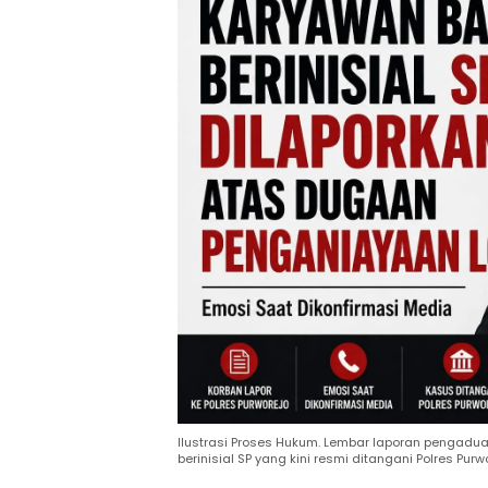
Ilustrasi Proses Hukum. Lembar laporan pengad
berinisial SP yang kini resmi ditangani Polres Purw