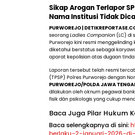
Sikap Arogan Terlapor SP
Nama Institusi Tidak Di
PURWOREJO | DETIKREPORTASE.
seorang
Ladies Companion
(LC) di
Purworejo kini resmi menggelinding 
diketahui berstatus sebagai karyawa
aparat kepolisian atas dugaan tindak
​Laporan tersebut telah resmi ter
(TPSP) Polres Purworejo dengan No
PURWOREJO/POLDA JAWA TENGA
dilakukan oleh oknum pegawai bank
fisik dán psikologis yang cukup men
​Baca Juga Pilar Hukum K
Baca selengkapnya di sini:
h
berlaku-2-januari-2026-d