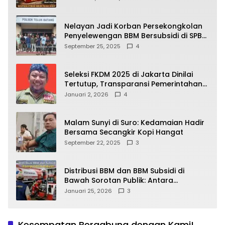
yang Wajib Dipahami Publik
Nelayan Jadi Korban Persekongkolan
Penyelewengan BBM Bersubsidi di SPBU
64.78809 Teluk Batang
September 25, 2025
4
Seleksi FKDM 2025 di Jakarta Dinilai
Tertutup, Transparansi Pemerintahan
Pramono–Rano Dipertanyakan
Januari 2, 2026
4
Malam Sunyi di Suro: Kedamaian Hadir
Bersama Secangkir Kopi Hangat
September 22, 2025
3
Distribusi BBM dan BBM Subsidi di
Bawah Sorotan Publik: Antara
Kepentingan Negara, Hak Konsumen,
Januari 25, 2026
3
dan Tantangan Pengawasan
Kesempatan Bergabung dengan Kami!