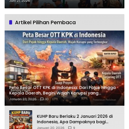
Royong Mampu Muluskan Jalan
Juni 21, 2026
Pelang–Kepuluk Ketapang?
Artikel Pilihan Pembaca
Peta Besar OTT KPK di Indonesia: Dari Pajak hingga
Kepala Daerah, Begini Wajah Korupsi yang
Terbongkar
Januari 23, 2026
10
KUHP Baru Berlaku 2 Januari 2026 di
Indonesia, Apa Dampaknya bagi
Kehidupan Warga? Ini Aturan Kunci
Januari 20, 2026
9