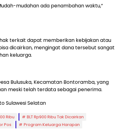
. Mudah-mudahan ada penambahan waktu,”
ak terkait dapat memberikan kebijakan atau
bisa dicairkan, mengingat dana tersebut sangat
han keluarga.
i Desa Bulusuka, Kecamatan Bontoramba, yang
an meski telah terdata sebagai penerima.
to Sulawesi Selatan
00 Ribu
BLT Rp900 Ribu Tak Dicairkan
or Pos
Program Keluarga Harapan