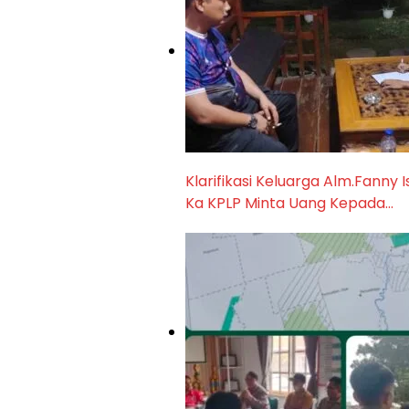
Klarifikasi Keluarga Alm.Fanny
Ka KPLP Minta Uang Kepada…