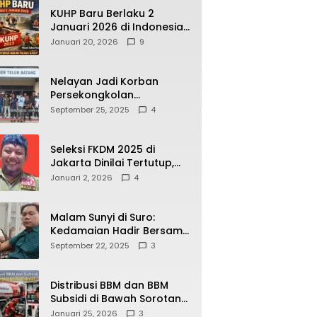
KUHP Baru Berlaku 2
Januari 2026 di Indonesia,
Apa Dampaknya bagi
Januari 20, 2026
9
Kehidupan Warga? Ini
Aturan Kunci yang Wajib
Dipahami Publik
Nelayan Jadi Korban
Persekongkolan
Penyelewengan BBM
September 25, 2025
4
Bersubsidi di SPBU
64.78809 Teluk Batang
Seleksi FKDM 2025 di
Jakarta Dinilai Tertutup,
Transparansi
Januari 2, 2026
4
Pemerintahan Pramono–
Rano Dipertanyakan
Malam Sunyi di Suro:
Kedamaian Hadir Bersama
Secangkir Kopi Hangat
September 22, 2025
3
Distribusi BBM dan BBM
Subsidi di Bawah Sorotan
Publik: Antara Kepentingan
Januari 25, 2026
3