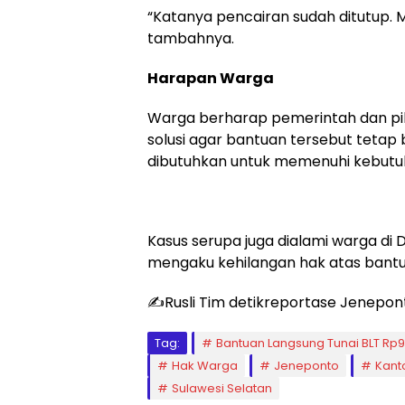
“Katanya pencairan sudah ditutup
tambahnya.
Harapan Warga
Warga berharap pemerintah dan pih
solusi agar bantuan tersebut tetap 
dibutuhkan untuk memenuhi kebutu
Kasus serupa juga dialami warga d
mengaku kehilangan hak atas bantu
✍️Rusli Tim detikreportase Jenepon
Tag:
Bantuan Langsung Tunai BLT Rp9
Hak Warga
Jeneponto
Kant
Sulawesi Selatan