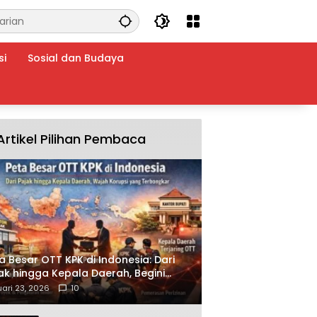
si
Sosial dan Budaya
Artikel Pilihan Pembaca
a Besar OTT KPK di Indonesia: Dari
ak hingga Kepala Daerah, Begini
ah Korupsi yang Terbongkar
ari 23, 2026
10