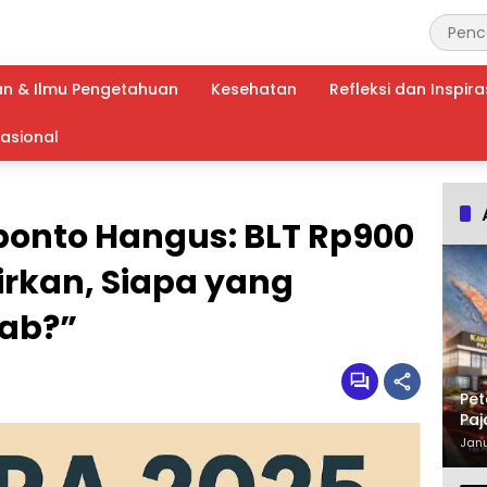
an & Ilmu Pengetahuan
Kesehatan
Refleksi dan Inspira
nasional
onto Hangus: BLT Rp900
airkan, Siapa yang
ab?”
Pet
Paj
Waj
Janu