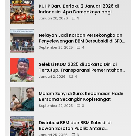
KUHP Baru Berlaku 2 Januari 2026 di
Indonesia, Apa Dampaknya bagi
Kehidupan Warga? Ini Aturan Kunci
Januari 20, 2026
9
yang Wajib Dipahami Publik
Nelayan Jadi Korban Persekongkolan
Penyelewengan BBM Bersubsidi di SPBU
64.78809 Teluk Batang
September 25, 2025
4
Seleksi FKDM 2025 di Jakarta Dinilai
Tertutup, Transparansi Pemerintahan
Pramono–Rano Dipertanyakan
Januari 2, 2026
4
Malam Sunyi di Suro: Kedamaian Hadir
Bersama Secangkir Kopi Hangat
September 22, 2025
3
Distribusi BBM dan BBM Subsidi di
Bawah Sorotan Publik: Antara
Kepentingan Negara, Hak Konsumen,
Januari 25, 2026
3