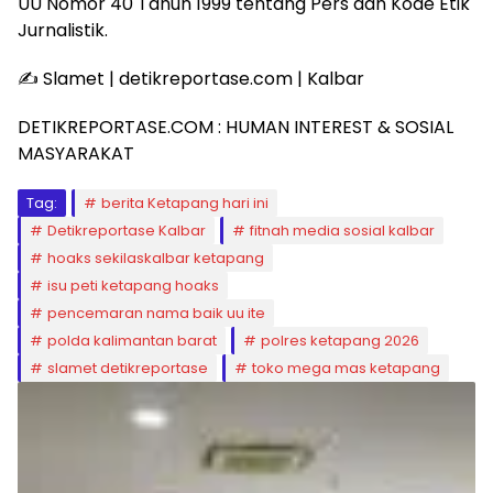
UU Nomor 40 Tahun 1999 tentang Pers dán Kode Etik
Jurnalistik.
✍️ Slamet | detikreportase.com | Kalbar
DETIKREPORTASE.COM : HUMAN INTEREST & SOSIAL
MASYARAKAT
Tag:
berita Ketapang hari ini
Detikreportase Kalbar
fitnah media sosial kalbar
hoaks sekilaskalbar ketapang
isu peti ketapang hoaks
pencemaran nama baik uu ite
polda kalimantan barat
polres ketapang 2026
slamet detikreportase
toko mega mas ketapang