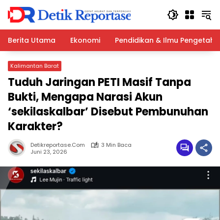
Langsung
ke
konten
Berita Utama
Ekonomi
Pendidikan & Ilmu Pengetah
Kalimantan Barat
Tuduh Jaringan PETI Masif Tanpa
Bukti, Mengapa Narasi Akun
‘sekilaskalbar’ Disebut Pembunuhan
Karakter?
Detikreportase.com
3 Min Baca
Juni 23, 2026