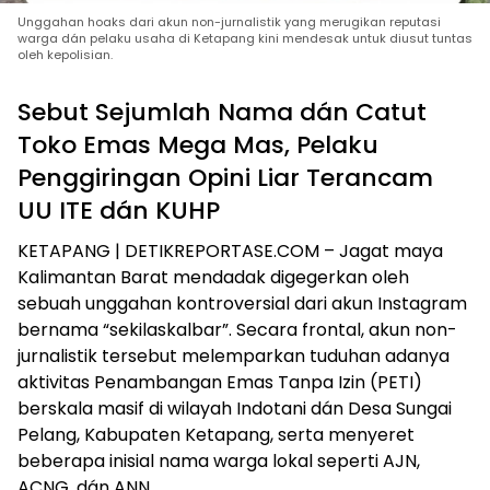
Unggahan hoaks dari akun non-jurnalistik yang merugikan reputasi
warga dán pelaku usaha di Ketapang kini mendesak untuk diusut tuntas
oleh kepolisian.
Sebut Sejumlah Nama dán Catut
Toko Emas Mega Mas, Pelaku
Penggiringan Opini Liar Terancam
UU ITE dán KUHP
KETAPANG | DETIKREPORTASE.COM – Jagat maya
Kalimantan Barat mendadak digegerkan oleh
sebuah unggahan kontroversial dari akun Instagram
bernama “sekilaskalbar”. Secara frontal, akun non-
jurnalistik tersebut melemparkan tuduhan adanya
aktivitas Penambangan Emas Tanpa Izin (PETI)
berskala masif di wilayah Indotani dán Desa Sungai
Pelang, Kabupaten Ketapang, serta menyeret
beberapa inisial nama warga lokal seperti AJN,
ACNG, dán ANN.