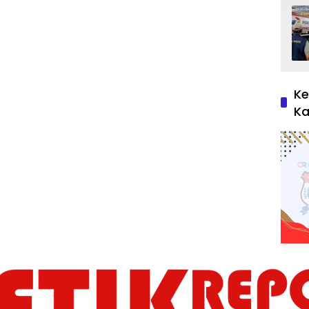
Ke
Ka