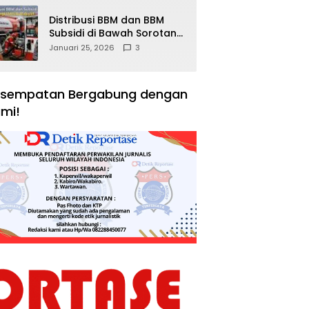
Distribusi BBM dan BBM
Subsidi di Bawah Sorotan
Publik: Antara Kepentingan
Januari 25, 2026
3
Negara, Hak Konsumen,
dan Tantangan
Pengawasan
sempatan Bergabung dengan
mi!