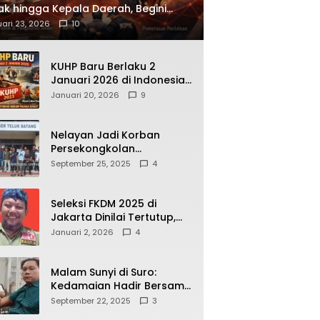
ak hingga Kepala Daerah, Begini
ah Korupsi yang Terbongkar
ari 23, 2026
10
KUHP Baru Berlaku 2
Januari 2026 di Indonesia,
Apa Dampaknya bagi
Januari 20, 2026
9
Kehidupan Warga? Ini
Aturan Kunci yang Wajib
Dipahami Publik
Nelayan Jadi Korban
Persekongkolan
Penyelewengan BBM
September 25, 2025
4
Bersubsidi di SPBU
64.78809 Teluk Batang
Seleksi FKDM 2025 di
Jakarta Dinilai Tertutup,
Transparansi
Januari 2, 2026
4
Pemerintahan Pramono–
Rano Dipertanyakan
Malam Sunyi di Suro:
Kedamaian Hadir Bersama
Secangkir Kopi Hangat
September 22, 2025
3