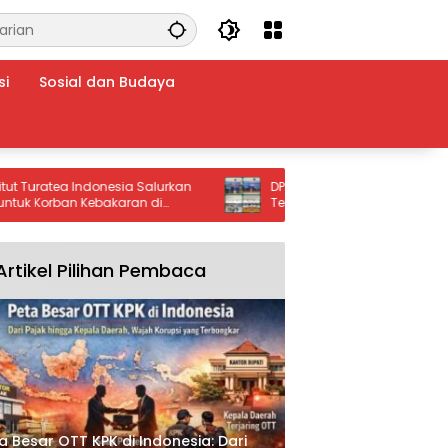
si
Sosial dan Budaya
ratea Indonesia Salurkan
DPC HNSI Ketapang Resmi Dilantik, B
orban Kebakaran di
Tegaskan Komitmen Kolaborasi da
Fasilitasi Aspirasi Nelayan
Artikel Pilihan Pembaca
a Besar OTT KPK di Indonesia: Dari