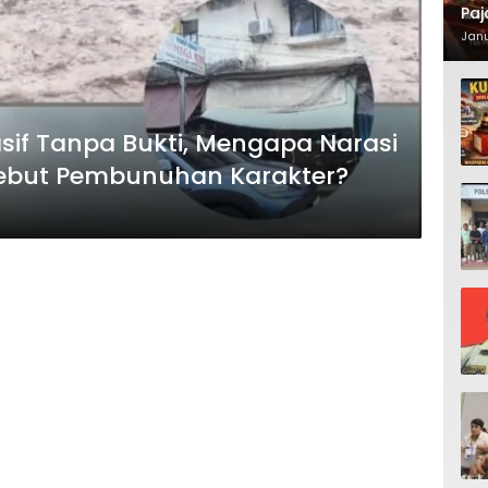
Paj
Waj
Janu
sif Tanpa Bukti, Mengapa Narasi
isebut Pembunuhan Karakter?