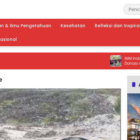
an & Ilmu Pengetahuan
Kesehatan
Refleksi dan Inspira
nasional
IMM Institut Tu
Donasi untuk K
Balang Loe
e
Pet