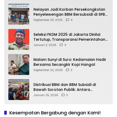
Nelayan Jadi Korban Persekongkolan
Penyelewengan BBM Bersubsidi di SPBU
64.78809 Teluk Batang
September 25, 2025
4
Seleksi FKDM 2025 di Jakarta Dinilai
Tertutup, Transparansi Pemerintahan
Pramono–Rano Dipertanyakan
Januari 2, 2026
4
Malam Sunyi di Suro: Kedamaian Hadir
Bersama Secangkir Kopi Hangat
September 22, 2025
3
Distribusi BBM dan BBM Subsidi di
Bawah Sorotan Publik: Antara
Kepentingan Negara, Hak Konsumen,
Januari 25, 2026
3
dan Tantangan Pengawasan
Kesempatan Bergabung dengan Kami!