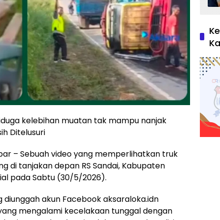
Ke
Ka
 diduga kelebihan muatan tak mampu nanjak
h Ditelusuri
bar – Sebuah video yang memperlihatkan truk
ing di tanjakan depan RS Sandai, Kabupaten
ial pada Sabtu (30/5/2026).
ng diunggah akun Facebook aksaraloka.idn
 yang mengalami kecelakaan tunggal dengan