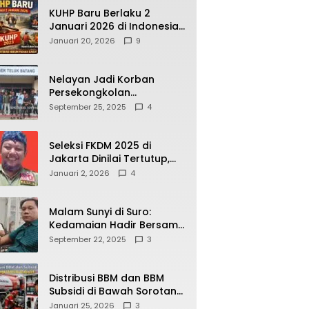
KUHP Baru Berlaku 2
Januari 2026 di Indonesia,
Apa Dampaknya bagi
Januari 20, 2026
9
Kehidupan Warga? Ini
Aturan Kunci yang Wajib
Dipahami Publik
Nelayan Jadi Korban
Persekongkolan
Penyelewengan BBM
September 25, 2025
4
Bersubsidi di SPBU
64.78809 Teluk Batang
Seleksi FKDM 2025 di
Jakarta Dinilai Tertutup,
Transparansi
Januari 2, 2026
4
Pemerintahan Pramono–
Rano Dipertanyakan
Malam Sunyi di Suro:
Kedamaian Hadir Bersama
Secangkir Kopi Hangat
September 22, 2025
3
Distribusi BBM dan BBM
Subsidi di Bawah Sorotan
Publik: Antara Kepentingan
Januari 25, 2026
3