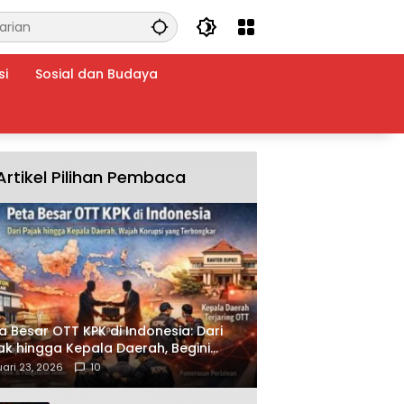
si
Sosial dan Budaya
Artikel Pilihan Pembaca
a Besar OTT KPK di Indonesia: Dari
ak hingga Kepala Daerah, Begini
ah Korupsi yang Terbongkar
ari 23, 2026
10