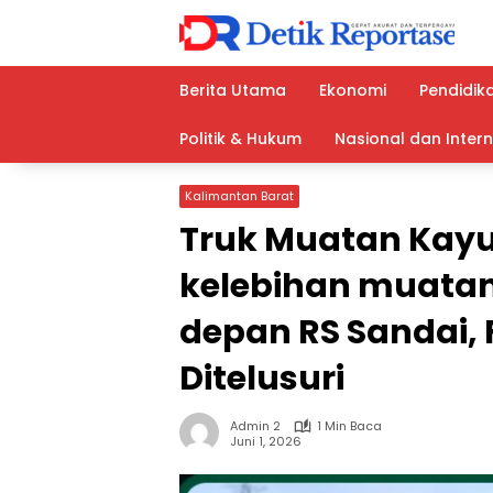
Langsung
ke
konten
Berita Utama
Ekonomi
Pendidik
Politik & Hukum
Nasional dan Inter
Kalimantan Barat
Truk Muatan Kayu 
kelebihan muata
depan RS Sandai, 
Ditelusuri
Admin 2
1 Min Baca
Juni 1, 2026