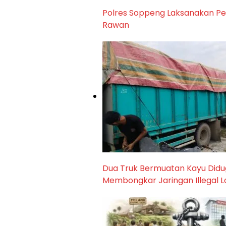
Polres Soppeng Laksanakan Peng
Rawan
Dua Truk Bermuatan Kayu Did
Membongkar Jaringan Illegal 