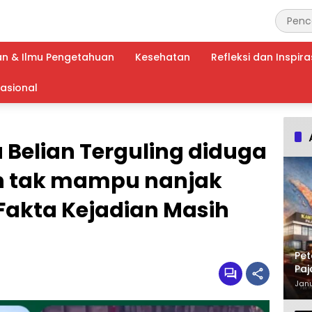
an & Ilmu Pengetahuan
Kesehatan
Refleksi dan Inspira
nasional
Belian Terguling diduga
n tak mampu nanjak
Fakta Kejadian Masih
Pet
Paj
Waj
Janu