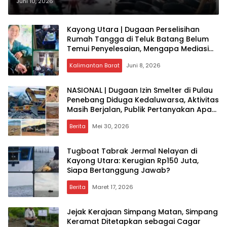
Belum Dievakuasi, Muncul
Juni 10, 2026
Pertanyaan Soal Penanganan
Muatan Kapal
Kayong Utara | Dugaan Perselisihan
Rumah Tangga di Teluk Batang Belum
Temui Penyelesaian, Mengapa Mediasi
Belum Mencapai Kesepakatan?
Kalimantan Barat
Juni 8, 2026
NASIONAL | Dugaan Izin Smelter di Pulau
Penebang Diduga Kedaluwarsa, Aktivitas
Masih Berjalan, Publik Pertanyakan Apa
yang Terjadi?
Berita
Mei 30, 2026
Tugboat Tabrak Jermal Nelayan di
Kayong Utara: Kerugian Rp150 Juta,
Siapa Bertanggung Jawab?
Berita
Maret 17, 2026
Jejak Kerajaan Simpang Matan, Simpang
Keramat Ditetapkan sebagai Cagar