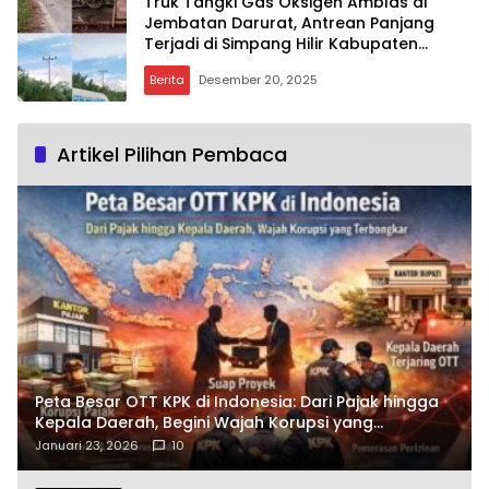
Truk Tangki Gas Oksigen Amblas di
Jembatan Darurat, Antrean Panjang
Terjadi di Simpang Hilir Kabupaten
Kayong Utara
Berita
Desember 20, 2025
Artikel Pilihan Pembaca
Peta Besar OTT KPK di Indonesia: Dari Pajak hingga
Kepala Daerah, Begini Wajah Korupsi yang
Terbongkar
Januari 23, 2026
10