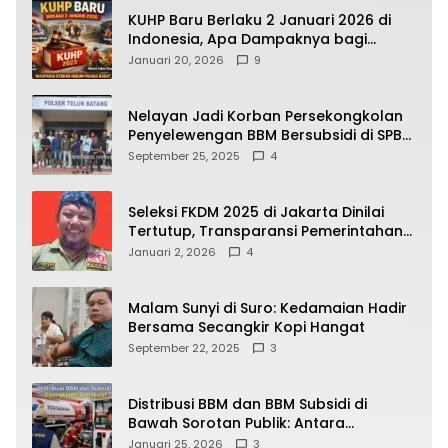
KUHP Baru Berlaku 2 Januari 2026 di
Indonesia, Apa Dampaknya bagi
Kehidupan Warga? Ini Aturan Kunci
Januari 20, 2026
9
yang Wajib Dipahami Publik
Nelayan Jadi Korban Persekongkolan
Penyelewengan BBM Bersubsidi di SPBU
64.78809 Teluk Batang
September 25, 2025
4
Seleksi FKDM 2025 di Jakarta Dinilai
Tertutup, Transparansi Pemerintahan
Pramono–Rano Dipertanyakan
Januari 2, 2026
4
Malam Sunyi di Suro: Kedamaian Hadir
Bersama Secangkir Kopi Hangat
September 22, 2025
3
Distribusi BBM dan BBM Subsidi di
Bawah Sorotan Publik: Antara
Kepentingan Negara, Hak Konsumen,
Januari 25, 2026
3