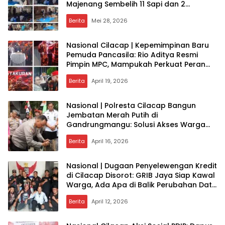
Majenang Sembelih 11 Sapi dan 2
Kambing untuk 1.000 Warga
Berita
Mei 28, 2026
Nasional Cilacap | Kepemimpinan Baru
Pemuda Pancasila: Rio Aditya Resmi
Pimpin MPC, Mampukah Perkuat Peran
Sosial?
Berita
April 19, 2026
Nasional | Polresta Cilacap Bangun
Jembatan Merah Putih di
Gandrungmangu: Solusi Akses Warga
atau Model Kepedulian Polri di Daerah?
Berita
April 16, 2026
Nasional | Dugaan Penyelewengan Kredit
di Cilacap Disorot: GRIB Jaya Siap Kawal
Warga, Ada Apa di Balik Perubahan Data
Debitur?
Berita
April 12, 2026