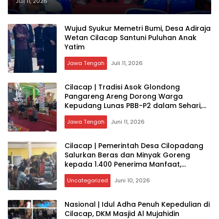
Kades Mah Ruri Tekankan
Juli 11, 2026
Integritas dan Pengabdian
Wujud Syukur Memetri Bumi, Desa Adiraja
Wetan Cilacap Santuni Puluhan Anak
Yatim
Jawa Tengah
Juli 11, 2026
Cilacap | Tradisi Asok Glondong
Pangareng Areng Dorong Warga
Kepudang Lunas PBB-P2 dalam Sehari,
Budaya Jadi Penggerak Kepatuhan
Jawa Tengah
Juni 11, 2026
Pajak
Cilacap | Pemerintah Desa Cilopadang
Salurkan Beras dan Minyak Goreng
kepada 1.400 Penerima Manfaat,
Bagaimana Respons Warga?
Uncategorized
Juni 10, 2026
Nasional | Idul Adha Penuh Kepedulian di
Cilacap, DKM Masjid Al Mujahidin