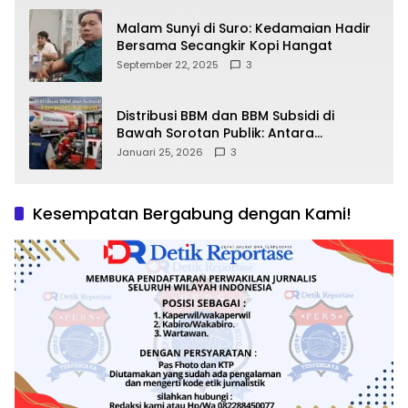
Malam Sunyi di Suro: Kedamaian Hadir
Bersama Secangkir Kopi Hangat
September 22, 2025
3
Distribusi BBM dan BBM Subsidi di
Bawah Sorotan Publik: Antara
Kepentingan Negara, Hak Konsumen,
Januari 25, 2026
3
dan Tantangan Pengawasan
Kesempatan Bergabung dengan Kami!