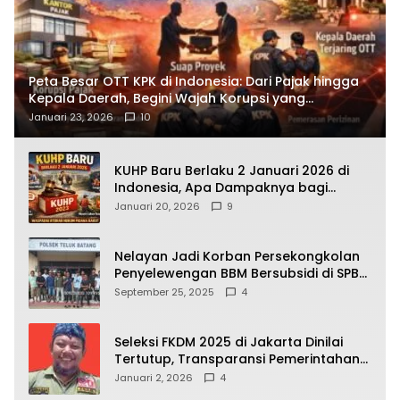
Peta Besar OTT KPK di Indonesia: Dari Pajak hingga
Kepala Daerah, Begini Wajah Korupsi yang
Terbongkar
Januari 23, 2026
10
KUHP Baru Berlaku 2 Januari 2026 di
Indonesia, Apa Dampaknya bagi
Kehidupan Warga? Ini Aturan Kunci
Januari 20, 2026
9
yang Wajib Dipahami Publik
Nelayan Jadi Korban Persekongkolan
Penyelewengan BBM Bersubsidi di SPBU
64.78809 Teluk Batang
September 25, 2025
4
Seleksi FKDM 2025 di Jakarta Dinilai
Tertutup, Transparansi Pemerintahan
Pramono–Rano Dipertanyakan
Januari 2, 2026
4