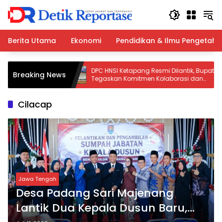
Langsung
ke
konten
Berita Utama
Ekonomi
Pendidikan & Ilmu Pengetah
 Salurkan
DPC HNSI Ketapang Resmi Dilantik, Bupati
Breaking News
n di
Tegaskan Komitmen Kolaborasi dan
Fasilitasi Aspirasi Nelayan
Cilacap
Jawa Tengah
Desa Padang Sari Majenang
Lantik Dua Kepala Dusun Baru,