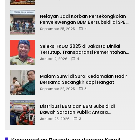
yang Wajib Dipahami Publik
Nelayan Jadi Korban Persekongkolan
Penyelewengan BBM Bersubsidi di SPBU
64.78809 Teluk Batang
September 25, 2025
4
Seleksi FKDM 2025 di Jakarta Dinilai
Tertutup, Transparansi Pemerintahan
Pramono–Rano Dipertanyakan
Januari 2, 2026
4
Malam Sunyi di Suro: Kedamaian Hadir
Bersama Secangkir Kopi Hangat
September 22, 2025
3
Distribusi BBM dan BBM Subsidi di
Bawah Sorotan Publik: Antara
Kepentingan Negara, Hak Konsumen,
Januari 25, 2026
3
dan Tantangan Pengawasan
Kesempatan Bergabung dengan Kami!