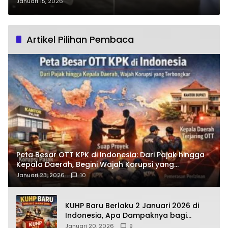
Kualitas BBM Disorot: Ada Apa
Januari 15, 2026
dengan Pengawasan SPBU?
Artikel Pilihan Pembaca
Peta Besar OTT KPK di Indonesia: Dari Pajak hingga
Kepala Daerah, Begini Wajah Korupsi yang
Terbongkar
Januari 23, 2026
10
KUHP Baru Berlaku 2 Januari 2026 di
Indonesia, Apa Dampaknya bagi
Kehidupan Warga? Ini Aturan Kunci
Januari 20, 2026
9