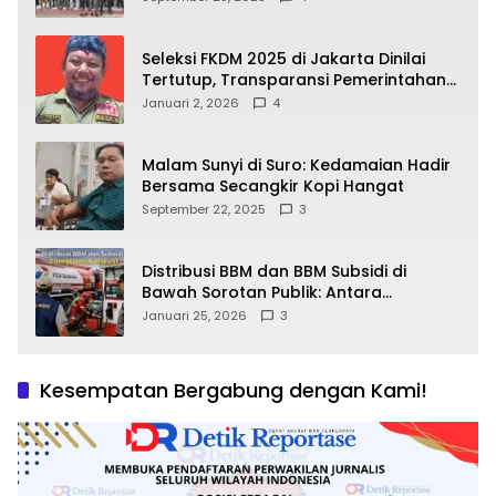
Seleksi FKDM 2025 di Jakarta Dinilai
Tertutup, Transparansi Pemerintahan
Pramono–Rano Dipertanyakan
Januari 2, 2026
4
Malam Sunyi di Suro: Kedamaian Hadir
Bersama Secangkir Kopi Hangat
September 22, 2025
3
Distribusi BBM dan BBM Subsidi di
Bawah Sorotan Publik: Antara
Kepentingan Negara, Hak Konsumen,
Januari 25, 2026
3
dan Tantangan Pengawasan
Kesempatan Bergabung dengan Kami!