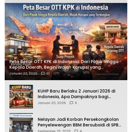
Peta Besar OTT KPK di Indonesia: Dari Pajak hingga
Kepala Daerah, Begini Wajah Korupsi yang
Terbongkar
Januari 23, 2026
10
KUHP Baru Berlaku 2 Januari 2026 di
Indonesia, Apa Dampaknya bagi
Kehidupan Warga? Ini Aturan Kunci
Januari 20, 2026
9
yang Wajib Dipahami Publik
Nelayan Jadi Korban Persekongkolan
Penyelewengan BBM Bersubsidi di SPBU
64.78809 Teluk Batang
September 25, 2025
4