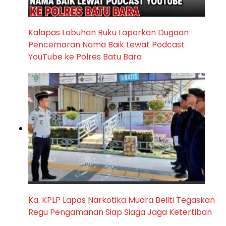
Kalapas Labuhan Ruku Laporkan Dugaan
Pencemaran Nama Baik Lewat Podcast
YouTube ke Polres Batu Bara
Ka. KPLP Lapas Narkotika Muara Beliti Tegaskan
Regu Pengamanan Siap Siaga Jaga Ketertiban