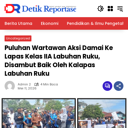
Langsung
ke
konten
Berita Utama
Ekonomi
Pendidikan & Ilmu Pengetah
Uncategorized
Puluhan Wartawan Aksi Damai Ke
Lapas Kelas IIA Labuhan Ruku,
Disambut Baik Oleh Kalapas
Labuhan Ruku
Admin 2
4 Min Baca
Mei 11, 2026