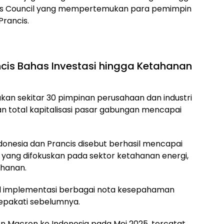
ness Council yang mempertemukan para pemimpin
Prancis.
ncis Bahas Investasi hingga Ketahanan
an sekitar 30 pimpinan perusahaan dan industri
n total kapitalisasi pasar gabungan mencapai
donesia dan Prancis disebut berhasil mencapai
yang difokuskan pada sektor ketahanan energi,
ahanan.
 implementasi berbagai nota kesepahaman
sepakati sebelumnya.
n Macron ke Indonesia pada Mei 2025, tercatat