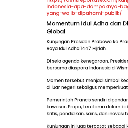
https://detikreportase.com/kuh
indonesia-apa-dampaknya-bagi
yang-wajib-dipahami-publik/
Momentum Idul Adha dan Di
Global
Kunjungan Presiden Prabowo ke Pr
Raya Idul Adha 1447 Hijriah.
Di sela agenda kenegaraan, Presid
bersama diaspora Indonesia di Wism
Momen tersebut menjadi simbol ke
di luar negeri sekaligus memperkuat
Pemerintah Prancis sendiri dipandang
kawasan Eropa, terutama dalam bid
kritis, pendidikan, sains, dan inovasi 
Kunjungan ini juga tercatat sebagai