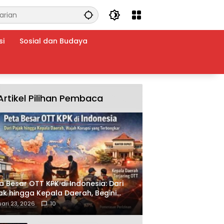
si
Sosial dan Budaya
Artikel Pilihan Pembaca
a Besar OTT KPK di Indonesia: Dari
ak hingga Kepala Daerah, Begini
ah Korupsi yang Terbongkar
ari 23, 2026
10