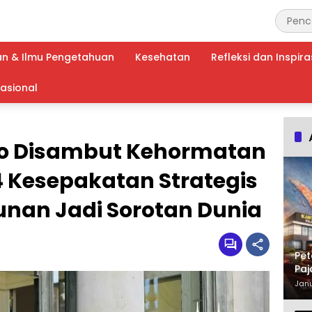
an & Ilmu Pengetahuan
Kesehatan
Refleksi dan Inspira
nasional
wo Disambut Kehormatan
 4 Kesepakatan Strategis
iunan Jadi Sorotan Dunia
Pet
Paj
Waj
Janu