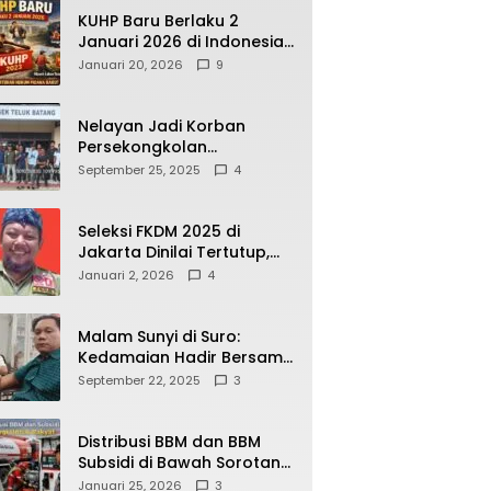
KUHP Baru Berlaku 2
Januari 2026 di Indonesia,
Apa Dampaknya bagi
Januari 20, 2026
9
Kehidupan Warga? Ini
Aturan Kunci yang Wajib
Dipahami Publik
Nelayan Jadi Korban
Persekongkolan
Penyelewengan BBM
September 25, 2025
4
Bersubsidi di SPBU
64.78809 Teluk Batang
Seleksi FKDM 2025 di
Jakarta Dinilai Tertutup,
Transparansi
Januari 2, 2026
4
Pemerintahan Pramono–
Rano Dipertanyakan
Malam Sunyi di Suro:
Kedamaian Hadir Bersama
Secangkir Kopi Hangat
September 22, 2025
3
Distribusi BBM dan BBM
Subsidi di Bawah Sorotan
Publik: Antara Kepentingan
Januari 25, 2026
3