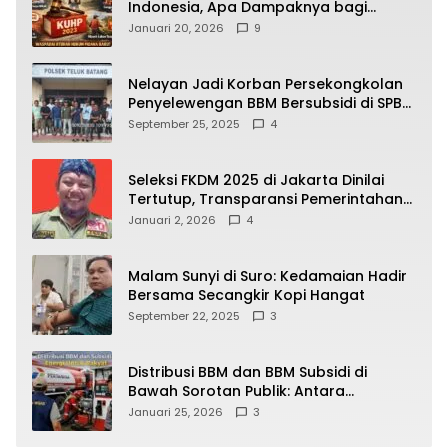
Indonesia, Apa Dampaknya bagi
Kehidupan Warga? Ini Aturan Kunci
Januari 20, 2026
9
yang Wajib Dipahami Publik
Nelayan Jadi Korban Persekongkolan
Penyelewengan BBM Bersubsidi di SPBU
64.78809 Teluk Batang
September 25, 2025
4
Seleksi FKDM 2025 di Jakarta Dinilai
Tertutup, Transparansi Pemerintahan
Pramono–Rano Dipertanyakan
Januari 2, 2026
4
Malam Sunyi di Suro: Kedamaian Hadir
Bersama Secangkir Kopi Hangat
September 22, 2025
3
Distribusi BBM dan BBM Subsidi di
Bawah Sorotan Publik: Antara
Kepentingan Negara, Hak Konsumen,
Januari 25, 2026
3
dan Tantangan Pengawasan