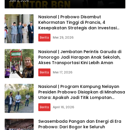
Pergantian Pimpinan: Apa
Juni 3, 2026
Dampaknya bagi Program Makan
Bergizi Gratis?
Nasional | Prabowo Disambut
Kehormatan Tinggi di Prancis, 4
Kesepakatan Strategis dan Investasi
Triliunan Jadi Sorotan Dunia
Berita
Mei 29, 2026
Nasional | Jembatan Perintis Garuda di
Ponorogo Jadi Harapan Anak Sekolah,
Akses Transportasi Kini Lebih Aman
Berita
Mei 17, 2026
Nasional | Program Kampung Nelayan
Presiden Prabowo Disiapkan di Minahasa
Utara: Apakah Jadi Titik Lompatan
Ekonomi Pesisir?
Berita
April 16, 2026
Swasembada Pangan dan Energi di Era
Prabowo: Dari Bogor ke Seluruh