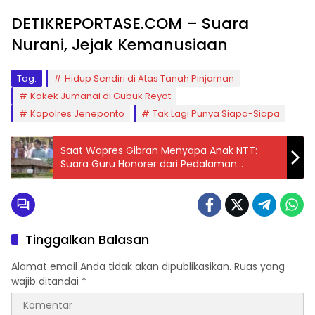
DETIKREPORTASE.COM – Suara
Nurani, Jejak Kemanusiaan
Tag:
Hidup Sendiri di Atas Tanah Pinjaman
Kakek Jumanai di Gubuk Reyot
Kapolres Jeneponto
Tak Lagi Punya Siapa-Siapa
Saat Wapres Gibran Menyapa Anak NTT:
Suara Guru Honorer dari Pedalaman
Menggema
Tinggalkan Balasan
Alamat email Anda tidak akan dipublikasikan.
Ruas yang
wajib ditandai
*