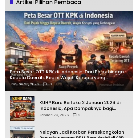
Artikel Pilihan Pembaca
Peta Besar OTT KPK di Indonesia: Dari Pajak hingga
Kepala Daerah, Begini Wajah Korupsi yang
Terbongkar
Januari 23, 2026
10
KUHP Baru Berlaku 2 Januari 2026 di
Indonesia, Apa Dampaknya bagi
Kehidupan Warga? Ini Aturan Kunci
Januari 20, 2026
9
yang Wajib Dipahami Publik
Nelayan Jadi Korban Persekongkolan