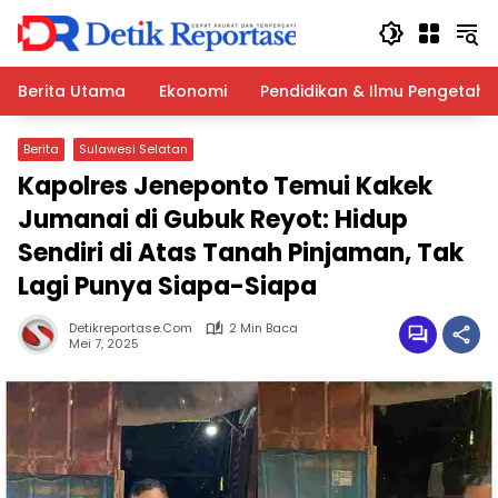
Langsung
ke
konten
Berita Utama
Ekonomi
Pendidikan & Ilmu Pengetah
Berita
Sulawesi Selatan
Kapolres Jeneponto Temui Kakek
Jumanai di Gubuk Reyot: Hidup
Sendiri di Atas Tanah Pinjaman, Tak
Lagi Punya Siapa-Siapa
Detikreportase.com
2 Min Baca
Mei 7, 2025