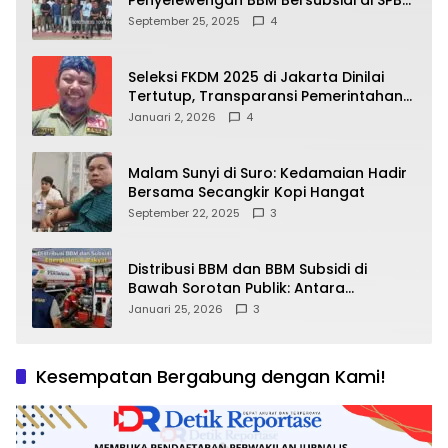
Penyelewengan BBM Bersubsidi di SPBU
64.78809 Teluk Batang
September 25, 2025
4
Seleksi FKDM 2025 di Jakarta Dinilai
Tertutup, Transparansi Pemerintahan
Pramono–Rano Dipertanyakan
Januari 2, 2026
4
Malam Sunyi di Suro: Kedamaian Hadir
Bersama Secangkir Kopi Hangat
September 22, 2025
3
Distribusi BBM dan BBM Subsidi di
Bawah Sorotan Publik: Antara
Kepentingan Negara, Hak Konsumen,
Januari 25, 2026
3
dan Tantangan Pengawasan
Kesempatan Bergabung dengan Kami!