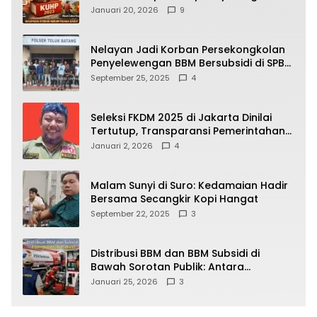
Kehidupan Warga? Ini Aturan Kunci
Januari 20, 2026
9
yang Wajib Dipahami Publik
Nelayan Jadi Korban Persekongkolan
Penyelewengan BBM Bersubsidi di SPBU
64.78809 Teluk Batang
September 25, 2025
4
Seleksi FKDM 2025 di Jakarta Dinilai
Tertutup, Transparansi Pemerintahan
Pramono–Rano Dipertanyakan
Januari 2, 2026
4
Malam Sunyi di Suro: Kedamaian Hadir
Bersama Secangkir Kopi Hangat
September 22, 2025
3
Distribusi BBM dan BBM Subsidi di
Bawah Sorotan Publik: Antara
Kepentingan Negara, Hak Konsumen,
Januari 25, 2026
3
dan Tantangan Pengawasan