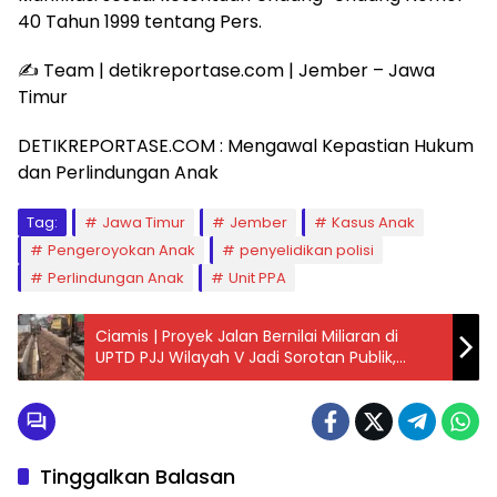
40 Tahun 1999 tentang Pers.
✍️ Team | detikreportase.com | Jember – Jawa
Timur
DETIKREPORTASE.COM : Mengawal Kepastian Hukum
dan Perlindungan Anak
Tag:
Jawa Timur
Jember
Kasus Anak
Pengeroyokan Anak
penyelidikan polisi
Perlindungan Anak
Unit PPA
Ciamis | Proyek Jalan Bernilai Miliaran di
UPTD PJJ Wilayah V Jadi Sorotan Publik,
Aktivis Minta Transparansi Pengadaan dan
Pelaksanaan
Tinggalkan Balasan