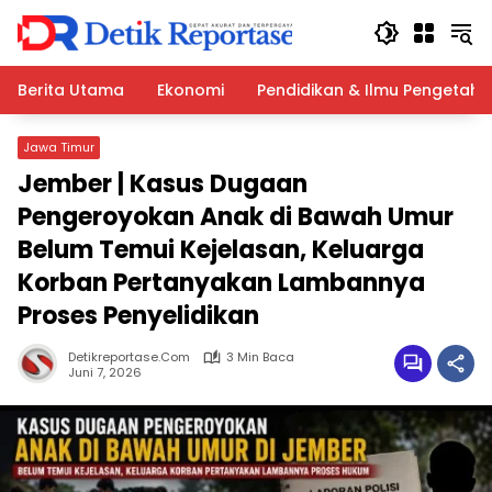
Langsung
ke
konten
Berita Utama
Ekonomi
Pendidikan & Ilmu Pengetah
Jawa Timur
Jember | Kasus Dugaan
Pengeroyokan Anak di Bawah Umur
Belum Temui Kejelasan, Keluarga
Korban Pertanyakan Lambannya
Proses Penyelidikan
Detikreportase.com
3 Min Baca
Juni 7, 2026