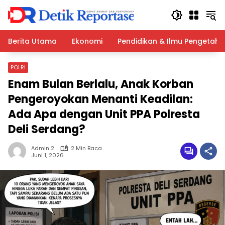
Langsung
ke
konten
Berita Utama
Ekonomi
Pendidikan & Ilmu Pengetah
POLRI
Enam Bulan Berlalu, Anak Korban
Pengeroyokan Menanti Keadilan:
Ada Apa dengan Unit PPA Polresta
Deli Serdang?
Admin 2
2 Min Baca
Juni 1, 2026