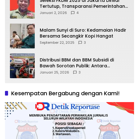
Seleksi FKDM 2025 di Jakarta Dinilai
Tertutup, Transparansi Pemerintahan
Pramono–Rano Dipertanyakan
Januari 2, 2026
4
Malam Sunyi di Suro: Kedamaian Hadir
Bersama Secangkir Kopi Hangat
September 22, 2025
3
Distribusi BBM dan BBM Subsidi di
Bawah Sorotan Publik: Antara
Kepentingan Negara, Hak Konsumen,
Januari 25, 2026
3
dan Tantangan Pengawasan
Kesempatan Bergabung dengan Kami!