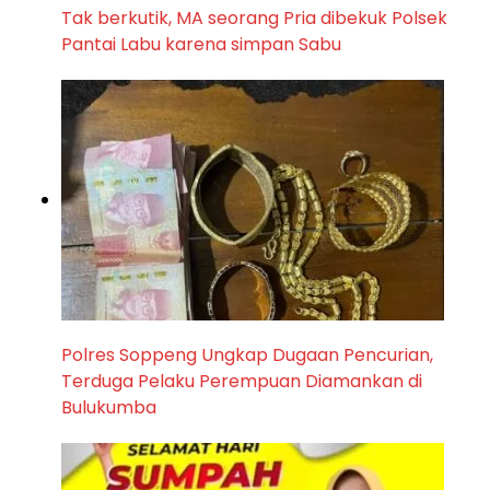
Tak berkutik, MA seorang Pria dibekuk Polsek
Pantai Labu karena simpan Sabu
Polres Soppeng Ungkap Dugaan Pencurian,
Terduga Pelaku Perempuan Diamankan di
Bulukumba