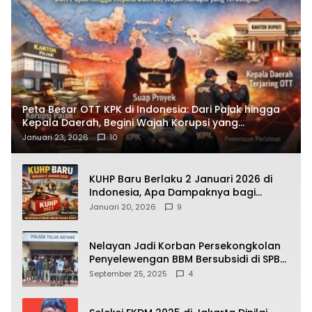
Peta Besar OTT KPK di Indonesia: Dari Pajak hingga
Kepala Daerah, Begini Wajah Korupsi yang
Terbongkar
Januari 23, 2026
10
KUHP Baru Berlaku 2 Januari 2026 di
Indonesia, Apa Dampaknya bagi
Kehidupan Warga? Ini Aturan Kunci
Januari 20, 2026
9
yang Wajib Dipahami Publik
Nelayan Jadi Korban Persekongkolan
Penyelewengan BBM Bersubsidi di SPBU
64.78809 Teluk Batang
September 25, 2025
4