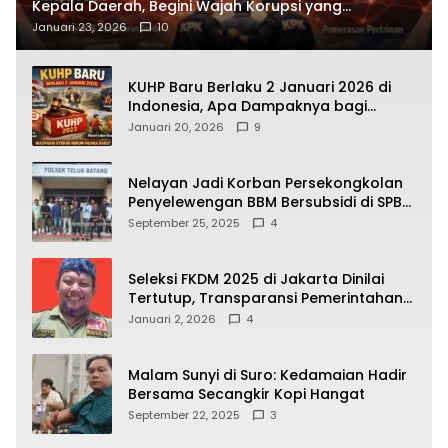
Kepala Daerah, Begini Wajah Korupsi yang
Terbongkar
Januari 23, 2026
10
KUHP Baru Berlaku 2 Januari 2026 di
Indonesia, Apa Dampaknya bagi
Kehidupan Warga? Ini Aturan Kunci
Januari 20, 2026
9
yang Wajib Dipahami Publik
Nelayan Jadi Korban Persekongkolan
Penyelewengan BBM Bersubsidi di SPBU
64.78809 Teluk Batang
September 25, 2025
4
Seleksi FKDM 2025 di Jakarta Dinilai
Tertutup, Transparansi Pemerintahan
Pramono–Rano Dipertanyakan
Januari 2, 2026
4
Malam Sunyi di Suro: Kedamaian Hadir
Bersama Secangkir Kopi Hangat
September 22, 2025
3