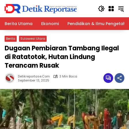
Langsung
ke
konten
Berita Utama
Ekonomi
Pendidikan & Ilmu Pengetah
Berita
Sulawesi Utara
Dugaan Pembiaran Tambang Ilegal
di Ratatotok, Hutan Lindung
Terancam Rusak
Detikreportase.com
3 Min Baca
September 13, 2025