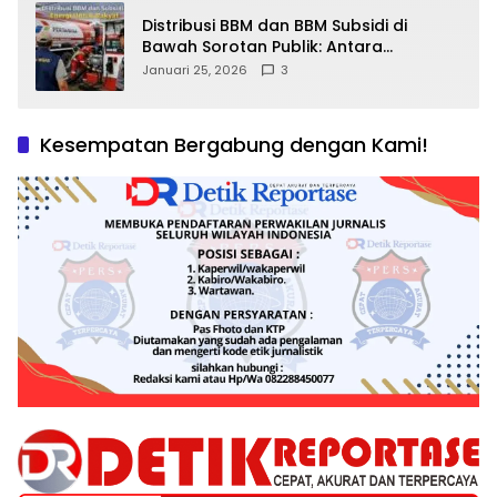
Distribusi BBM dan BBM Subsidi di
Bawah Sorotan Publik: Antara
Kepentingan Negara, Hak Konsumen,
Januari 25, 2026
3
dan Tantangan Pengawasan
Kesempatan Bergabung dengan Kami!