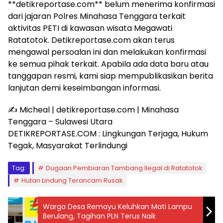
**detikreportase.com** belum menerima konfirmasi
dari jajaran Polres Minahasa Tenggara terkait
aktivitas PETI di kawasan wisata Megawati
Ratatotok. Detikreportase.com akan terus
mengawal persoalan ini dan melakukan konfirmasi
ke semua pihak terkait. Apabila ada data baru atau
tanggapan resmi, kami siap mempublikasikan berita
lanjutan demi keseimbangan informasi.
✍️ Micheal | detikreportase.com | Minahasa
Tenggara – Sulawesi Utara
DETIKREPORTASE.COM : Lingkungan Terjaga, Hukum
Tegak, Masyarakat Terlindungi
Tag:
Dugaan Pembiaran Tambang Ilegal di Ratatotok
Hutan Lindung Terancam Rusak
Warga Desa Remayu Keluhkan Mati Lampu
Berulang, Tagihan PLN Terus Naik