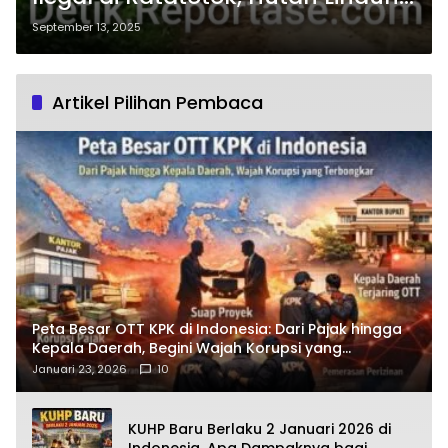
Terancam Rusak
September 13, 2025
Artikel Pilihan Pembaca
Peta Besar OTT KPK di Indonesia: Dari Pajak hingga
Kepala Daerah, Begini Wajah Korupsi yang
Terbongkar
Januari 23, 2026
10
KUHP Baru Berlaku 2 Januari 2026 di