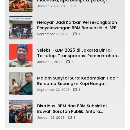
Indonesia, Apa Dampaknya bagi
Kehidupan Warga? Ini Aturan Kunci
Januari 20, 2026
9
yang Wajib Dipahami Publik
Nelayan Jadi Korban Persekongkolan
Penyelewengan BBM Bersubsidi di SPBU
64.78809 Teluk Batang
September 25, 2025
4
Seleksi FKDM 2025 di Jakarta Dinilai
Tertutup, Transparansi Pemerintahan
Pramono–Rano Dipertanyakan
Januari 2, 2026
4
Malam Sunyi di Suro: Kedamaian Hadir
Bersama Secangkir Kopi Hangat
September 22, 2025
3
Distribusi BBM dan BBM Subsidi di
Bawah Sorotan Publik: Antara
Kepentingan Negara, Hak Konsumen,
Januari 25, 2026
3
dan Tantangan Pengawasan