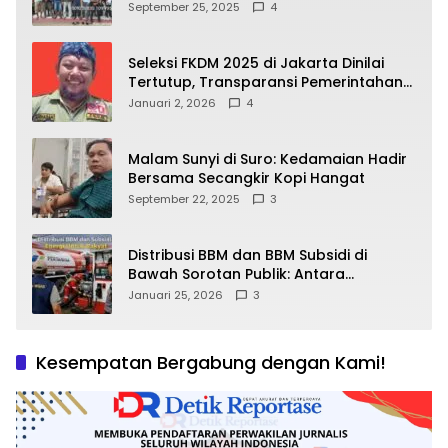
64.78809 Teluk Batang
September 25, 2025
4
Seleksi FKDM 2025 di Jakarta Dinilai
Tertutup, Transparansi Pemerintahan
Pramono–Rano Dipertanyakan
Januari 2, 2026
4
Malam Sunyi di Suro: Kedamaian Hadir
Bersama Secangkir Kopi Hangat
September 22, 2025
3
Distribusi BBM dan BBM Subsidi di
Bawah Sorotan Publik: Antara
Kepentingan Negara, Hak Konsumen,
Januari 25, 2026
3
dan Tantangan Pengawasan
Kesempatan Bergabung dengan Kami!