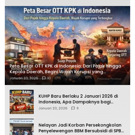
Peta Besar OTT KPK di Indonesia: Dari Pajak hingga
Kepala Daerah, Begini Wajah Korupsi yang
Terbongkar
Januari 23, 2026
10
KUHP Baru Berlaku 2 Januari 2026 di
Indonesia, Apa Dampaknya bagi
Kehidupan Warga? Ini Aturan Kunci
Januari 20, 2026
9
yang Wajib Dipahami Publik
Nelayan Jadi Korban Persekongkolan
Penyelewengan BBM Bersubsidi di SPBU