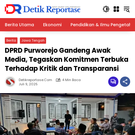
Langsung
ke
konten
Berita Utama
Ekonomi
Pendidikan & Ilmu Pengetah
Berita
Jawa Tengah
DPRD Purworejo Gandeng Awak
Media, Tegaskan Komitmen Terbuka
Terhadap Kritik dan Transparansi
Detikreportase.com
4 Min Baca
Juli 9, 2025