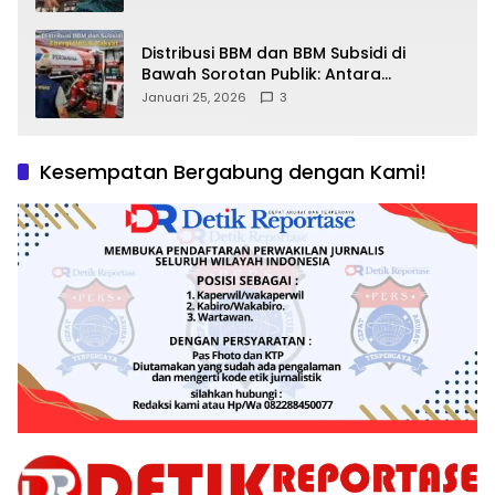
Distribusi BBM dan BBM Subsidi di
Bawah Sorotan Publik: Antara
Kepentingan Negara, Hak Konsumen,
Januari 25, 2026
3
dan Tantangan Pengawasan
Kesempatan Bergabung dengan Kami!