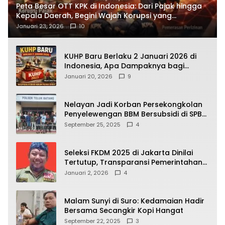
Peta Besar OTT KPK di Indonesia: Dari Pajak hingga
Kepala Daerah, Begini Wajah Korupsi yang
Terbongkar
Januari 23, 2026
10
KUHP Baru Berlaku 2 Januari 2026 di
Indonesia, Apa Dampaknya bagi
Kehidupan Warga? Ini Aturan Kunci
Januari 20, 2026
9
yang Wajib Dipahami Publik
Nelayan Jadi Korban Persekongkolan
Penyelewengan BBM Bersubsidi di SPBU
64.78809 Teluk Batang
September 25, 2025
4
Seleksi FKDM 2025 di Jakarta Dinilai
Tertutup, Transparansi Pemerintahan
Pramono–Rano Dipertanyakan
Januari 2, 2026
4
Malam Sunyi di Suro: Kedamaian Hadir
Bersama Secangkir Kopi Hangat
September 22, 2025
3