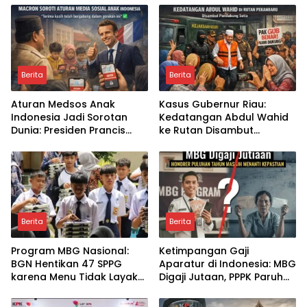
bagi Program Makan
Wartawan Sedang
Bergizi Gratis?
Bertugas
Berita
Berita
Aturan Medsos Anak
Kasus Gubernur Riau:
Indonesia Jadi Sorotan
Kedatangan Abdul Wahid
Dunia: Presiden Prancis
ke Rutan Disambut
Emmanuel Macron
Kompang dan Tangis
Ucapkan Terima Kasih,
Pendukung, Simbol
Apa Dampaknya bagi
Loyalitas atau Awal Babak
Generasi Digital?
Baru Kasus?
Berita
Berita
Program MBG Nasional:
Ketimpangan Gaji
BGN Hentikan 47 SPPG
Aparatur di Indonesia: MBG
karena Menu Tidak Layak
Digaji Jutaan, PPPK Paruh
Konsumsi, Bagaimana
Waktu Ber-NIP Masih
Pengawasan Ke Depan?
Menunggu, Di Mana