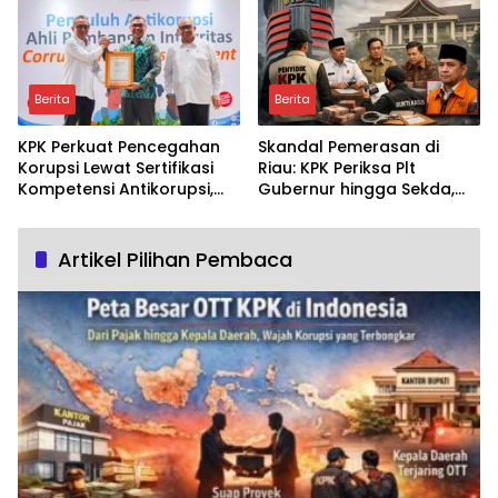
Keadilannya?
Berita
Berita
KPK Perkuat Pencegahan
Skandal Pemerasan di
Korupsi Lewat Sertifikasi
Riau: KPK Periksa Plt
Kompetensi Antikorupsi,
Gubernur hingga Sekda,
Data Terbaru 2026 Ungkap
Seberapa Jauh Jejak
Peningkatan Signifikan
Terbongkar?
Artikel Pilihan Pembaca