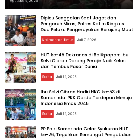
Terbakar, Aparat Masih Dalami
Agustus 9, 2026
Dugaan Pengeroyokan
Dipicu Senggolan Saat Joget dan
Pengaruh Miras, Polres Kotim Ringkus
Dua Pelaku Pengeroyokan Berujung Maut
Kalimantan Timur
Juli 7, 2026
HUT ke-45 Dekranas di Balikpapan: Ibu
Selvi Gibran Dorong Perajin Naik Kelas
dan Tembus Pasar Dunia
Berita
Juli 14, 2025
Ibu Selvi Gibran Hadiri HKG ke-53 di
Samarinda: PKK Garda Terdepan Menuju
Indonesia Emas 2045
Berita
Juli 14, 2025
PP Polri Samarinda Gelar Syukuran HUT
ke-26, Teguhkan Semangat Pengabdian