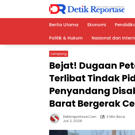
Langsung
ke
konten
Berita Utama
Ekonomi
Pendidik
Politik & Hukum
Nasional dan Inter
Lampung
Bejat! Dugaan Peta
Terlibat Tindak P
Penyandang Disabil
Barat Bergerak C
Detikreportase.com
3 Min Baca
Juli 2, 2026