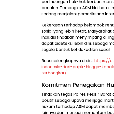
perlindungan hak-hak korban menjad
berjalan. Tersangka ASM kini har
sedang menjalani pemeriksaan intensi
​Kekerasan terhadap kelompok rent
sosial yang lebih ketat. Masyarakat
indikasi tindakan menyimpang di lin
dapat dideteksi lebih dini, sebag
segala bentuk ketidakadilan sosial.
​Baca selengkapnya di sini:
https://d
indonesia-dari-pajak-hingga-kepa
terbongkar/
​Komitmen Penegakan H
​Tindakan tegas Polres Pesisir Bar
positif sebagai upaya menjaga mar
hukum terhadap ASM dapat memberik
lainnya dan menjadi momentum bagi