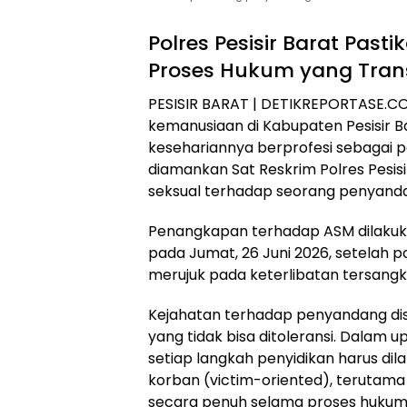
Polres Pesisir Barat Pas
Proses Hukum yang Tra
​PESISIR BARAT | DETIKREPORTASE.CO
kemanusiaan di Kabupaten Pesisir Ba
kesehariannya berprofesi sebagai pe
diamankan Sat Reskrim Polres Pesis
seksual terhadap seorang penyandan
​Penangkapan terhadap ASM dilakuk
pada Jumat, 26 Juni 2026, setelah p
merujuk pada keterlibatan tersangka
​Kejahatan terhadap penyandang di
yang tidak bisa ditoleransi. Dalam
setiap langkah penyidikan harus d
korban (victim-oriented), terutam
secara penuh selama proses hukum