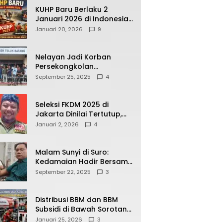
KUHP Baru Berlaku 2
Januari 2026 di Indonesia,
Apa Dampaknya bagi
Januari 20, 2026
9
Kehidupan Warga? Ini
Aturan Kunci yang Wajib
Dipahami Publik
Nelayan Jadi Korban
Persekongkolan
Penyelewengan BBM
September 25, 2025
4
Bersubsidi di SPBU
64.78809 Teluk Batang
Seleksi FKDM 2025 di
Jakarta Dinilai Tertutup,
Transparansi
Januari 2, 2026
4
Pemerintahan Pramono–
Rano Dipertanyakan
Malam Sunyi di Suro:
Kedamaian Hadir Bersama
Secangkir Kopi Hangat
September 22, 2025
3
Distribusi BBM dan BBM
Subsidi di Bawah Sorotan
Publik: Antara Kepentingan
Januari 25, 2026
3