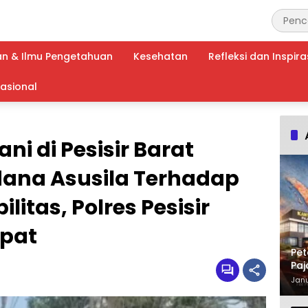
an & Ilmu Pengetahuan
Kesehatan
Refleksi dan Inspira
nasional
ni di Pesisir Barat
idana Asusila Terhadap
itas, Polres Pesisir
epat
Pet
Paj
Waj
Janu