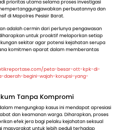
i prioritas utama selama proses investigasi
us mempertanggungjawabkan perbuatannya dan
f di Mapolres Pesisir Barat.
an adalah cermin dari perlunya pengawasan
 diharapkan untuk proaktif melaporkan setiap
gkungan sekitar agar potensi kejahatan serupa
aimana komitmen aparat dalam memberantas
etikreportase.com/peta-besar-ott-kpk-di-
la-daerah-begini-wajah-korupsi-yang-
ukum Tanpa Kompromi
at dalam mengungkap kasus ini mendapat apresiasi
tabat dan keamanan warga. Diharapkan, proses
an efek jera bagi pelaku kejahatan seksual
 masyarakat untuk lebih peduli terhadap