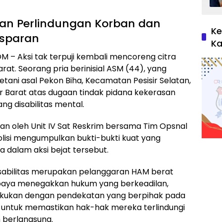
tikan Perlindungan Korban dan
Ke
nsparan
Ka
M – Aksi tak terpuji kembali mencoreng citra
rat. Seorang pria berinisial ASM (44), yang
tani asal Pekon Biha, Kecamatan Pesisir Selatan,
ir Barat atas dugaan tindak pidana kekerasan
g disabilitas mental.
an oleh Unit IV Sat Reskrim bersama Tim Opsnal
olisi mengumpulkan bukti-bukti kuat yang
 dalam aksi bejat tersebut.
sabilitas merupakan pelanggaran HAM berat
 upaya menegakkan hukum yang berkeadilan,
ilakukan dengan pendekatan yang berpihak pada
a untuk memastikan hak-hak mereka terlindungi
 berlangsung.