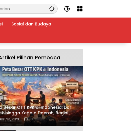
si
Sosial dan Budaya
Artikel Pilihan Pembaca
a Besar OTT KPK di Indonesia: Dari
ak hingga Kepala Daerah, Begini
ah Korupsi yang Terbongkar
ari 23, 2026
10