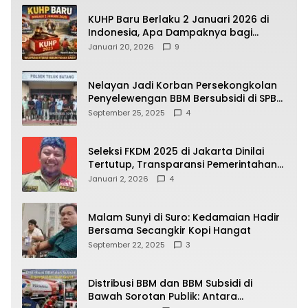
KUHP Baru Berlaku 2 Januari 2026 di
Indonesia, Apa Dampaknya bagi
Kehidupan Warga? Ini Aturan Kunci
Januari 20, 2026
9
yang Wajib Dipahami Publik
Nelayan Jadi Korban Persekongkolan
Penyelewengan BBM Bersubsidi di SPBU
64.78809 Teluk Batang
September 25, 2025
4
Seleksi FKDM 2025 di Jakarta Dinilai
Tertutup, Transparansi Pemerintahan
Pramono–Rano Dipertanyakan
Januari 2, 2026
4
Malam Sunyi di Suro: Kedamaian Hadir
Bersama Secangkir Kopi Hangat
September 22, 2025
3
Distribusi BBM dan BBM Subsidi di
Bawah Sorotan Publik: Antara