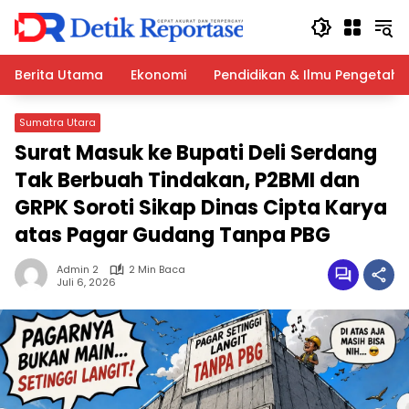
Langsung
ke
konten
Berita Utama
Ekonomi
Pendidikan & Ilmu Pengetah
Sumatra Utara
Surat Masuk ke Bupati Deli Serdang
Tak Berbuah Tindakan, P2BMI dan
GRPK Soroti Sikap Dinas Cipta Karya
atas Pagar Gudang Tanpa PBG
Admin 2
2 Min Baca
Juli 6, 2026