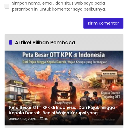
Simpan nama, email, dan situs web saya pada
peramban ini untuk komentar saya berikutnya.
Artikel Pilihan Pembaca
Peta Besar OTT KPK di Indonesia: Dari Pajak hingga
Kepala Daerah, Begini Wajah Korupsi yang
Terbongkar
Januari 23, 2026
10