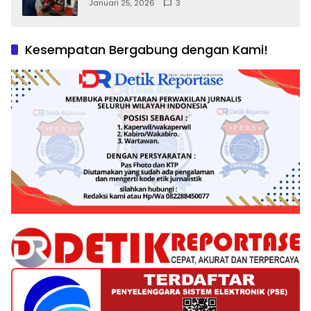
Kepentingan Negara, Hak Konsumen,
Januari 25, 2026
3
dan Tantangan Pengawasan
Kesempatan Bergabung dengan Kami!