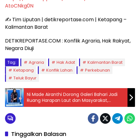
AtoCNkg0N
✍️ Tim Liputan | detikreportase.com | Ketapang –
Kalimantan Barat
DETIKREPORTASE.COM : Konflik Agraria, Hak Rakyat,
Negara Diuji
Tag:
Agraria
Hak Adat
Kalimantan Barat
Ketapang
Konflik Lahan
Perkebunan
Teluk Bayur
Ni Made Airanthi Dorong Galeri Bahari Jadi
Ruang Harapan Laut dan Masyarakat,
Sudahkah Kebijakan Maritim Menyentuh
UMKM Kecil?
Tinggalkan Balasan