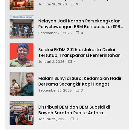
Kehidupan Warga? Ini Aturan Kunci
Januari 20, 2026
9
yang Wajib Dipahami Publik
Nelayan Jadi Korban Persekongkolan
Penyelewengan BBM Bersubsidi di SPBU
64.78809 Teluk Batang
September 25, 2025
4
Seleksi FKDM 2025 di Jakarta Dinilai
Tertutup, Transparansi Pemerintahan
Pramono–Rano Dipertanyakan
Januari 2, 2026
4
Malam Sunyi di Suro: Kedamaian Hadir
Bersama Secangkir Kopi Hangat
September 22, 2025
3
Distribusi BBM dan BBM Subsidi di
Bawah Sorotan Publik: Antara
Kepentingan Negara, Hak Konsumen,
Januari 25, 2026
3
dan Tantangan Pengawasan