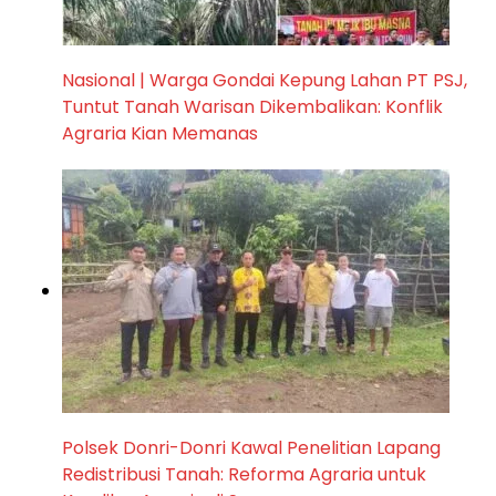
Nasional | Warga Gondai Kepung Lahan PT PSJ,
Tuntut Tanah Warisan Dikembalikan: Konflik
Agraria Kian Memanas
Polsek Donri-Donri Kawal Penelitian Lapang
Redistribusi Tanah: Reforma Agraria untuk