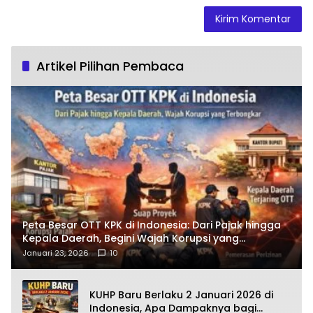
Artikel Pilihan Pembaca
Peta Besar OTT KPK di Indonesia: Dari Pajak hingga
Kepala Daerah, Begini Wajah Korupsi yang
Terbongkar
Januari 23, 2026
10
KUHP Baru Berlaku 2 Januari 2026 di
Indonesia, Apa Dampaknya bagi