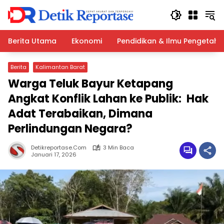
Langsung
ke
konten
Berita Utama
Ekonomi
Pendidikan & Ilmu Pengetah
Berita
Kalimantan Barat
Warga Teluk Bayur Ketapang
Angkat Konflik Lahan ke Publik: Hak
Adat Terabaikan, Dimana
Perlindungan Negara?
Detikreportase.com
3 Min Baca
Januari 17, 2026