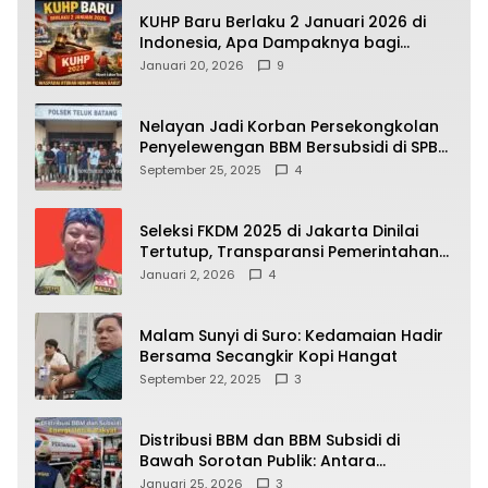
KUHP Baru Berlaku 2 Januari 2026 di
Indonesia, Apa Dampaknya bagi
Kehidupan Warga? Ini Aturan Kunci
Januari 20, 2026
9
yang Wajib Dipahami Publik
Nelayan Jadi Korban Persekongkolan
Penyelewengan BBM Bersubsidi di SPBU
64.78809 Teluk Batang
September 25, 2025
4
Seleksi FKDM 2025 di Jakarta Dinilai
Tertutup, Transparansi Pemerintahan
Pramono–Rano Dipertanyakan
Januari 2, 2026
4
Malam Sunyi di Suro: Kedamaian Hadir
Bersama Secangkir Kopi Hangat
September 22, 2025
3
Distribusi BBM dan BBM Subsidi di
Bawah Sorotan Publik: Antara
Kepentingan Negara, Hak Konsumen,
Januari 25, 2026
3