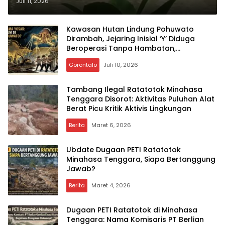
Sampai Kapan Pembiaran
Juli 11, 2026
Tambang Ilegal Berlanjut?
Kawasan Hutan Lindung Pohuwato
Dirambah, Jejaring Inisial ‘Y’ Diduga
Beroperasi Tanpa Hambatan,
Bagaimana Modusnya?
Gorontalo
Juli 10, 2026
Tambang Ilegal Ratatotok Minahasa
Tenggara Disorot: Aktivitas Puluhan Alat
Berat Picu Kritik Aktivis Lingkungan
Berita
Maret 6, 2026
Ubdate Dugaan PETI Ratatotok
Minahasa Tenggara, Siapa Bertanggung
Jawab?
Berita
Maret 4, 2026
Dugaan PETI Ratatotok di Minahasa
Tenggara: Nama Komisaris PT Berlian