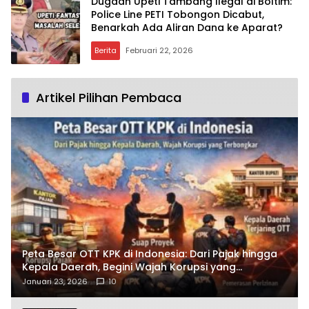
Dugaan Upeti Tambang Ilegal di Boltim:
Police Line PETI Tobongon Dicabut,
Benarkah Ada Aliran Dana ke Aparat?
Berita
Februari 22, 2026
Artikel Pilihan Pembaca
Peta Besar OTT KPK di Indonesia: Dari Pajak hingga
Kepala Daerah, Begini Wajah Korupsi yang
Terbongkar
Januari 23, 2026
10