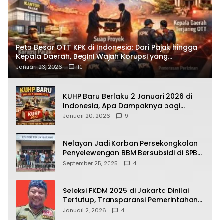
Peta Besar OTT KPK di Indonesia: Dari Pajak hingga
Kepala Daerah, Begini Wajah Korupsi yang
Terbongkar
Januari 23, 2026
10
KUHP Baru Berlaku 2 Januari 2026 di
Indonesia, Apa Dampaknya bagi
Kehidupan Warga? Ini Aturan Kunci
Januari 20, 2026
9
yang Wajib Dipahami Publik
Nelayan Jadi Korban Persekongkolan
Penyelewengan BBM Bersubsidi di SPBU
64.78809 Teluk Batang
September 25, 2025
4
Seleksi FKDM 2025 di Jakarta Dinilai
Tertutup, Transparansi Pemerintahan
Pramono–Rano Dipertanyakan
Januari 2, 2026
4