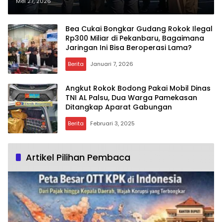
Barang Bukti Narkotika, Ribuan
Mei 27, 2026
Rokok Ilegal hingga Senjata Turut
Dimusnahkan
Bea Cukai Bongkar Gudang Rokok Ilegal
Rp300 Miliar di Pekanbaru, Bagaimana
Jaringan Ini Bisa Beroperasi Lama?
Berita
Januari 7, 2026
Angkut Rokok Bodong Pakai Mobil Dinas
TNI AL Palsu, Dua Warga Pamekasan
Ditangkap Aparat Gabungan
Berita
Februari 3, 2025
Artikel Pilihan Pembaca