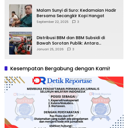
Malam Sunyi di Suro: Kedamaian Hadir
Bersama Secangkir Kopi Hangat
September 22, 2025
3
Distribusi BBM dan BBM Subsidi di
Bawah Sorotan Publik: Antara
Kepentingan Negara, Hak Konsumen,
Januari 25, 2026
3
dan Tantangan Pengawasan
Kesempatan Bergabung dengan Kami!