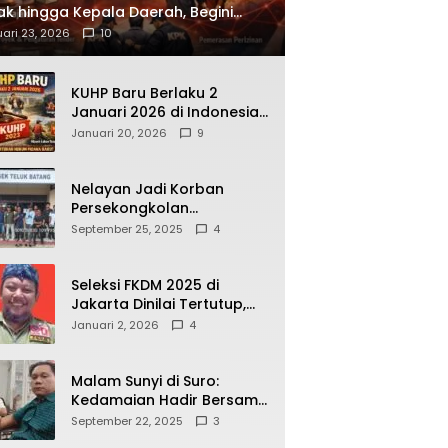
ak hingga Kepala Daerah, Begini
ah Korupsi yang Terbongkar
ari 23, 2026
10
KUHP Baru Berlaku 2
Januari 2026 di Indonesia,
Apa Dampaknya bagi
Januari 20, 2026
9
Kehidupan Warga? Ini
Aturan Kunci yang Wajib
Dipahami Publik
Nelayan Jadi Korban
Persekongkolan
Penyelewengan BBM
September 25, 2025
4
Bersubsidi di SPBU
64.78809 Teluk Batang
Seleksi FKDM 2025 di
Jakarta Dinilai Tertutup,
Transparansi
Januari 2, 2026
4
Pemerintahan Pramono–
Rano Dipertanyakan
Malam Sunyi di Suro:
Kedamaian Hadir Bersama
Secangkir Kopi Hangat
September 22, 2025
3