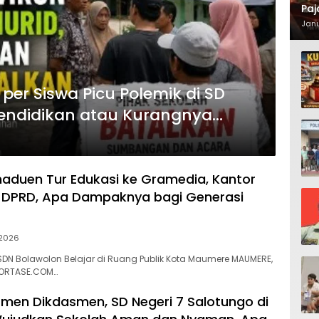
Paj
Waj
Janu
er Siswa Picu Polemik di SD
Pendidikan atau Kurangnya
aduen Tur Edukasi ke Gramedia, Kantor
 DPRD, Apa Dampaknya bagi Generasi
 2026
SDN Bolawolon Belajar di Ruang Publik Kota Maumere MAUMERE,
EPORTASE.COM…
men Dikdasmen, SD Negeri 7 Salotungo di