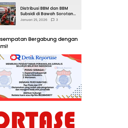
Distribusi BBM dan BBM
Subsidi di Bawah Sorotan
Publik: Antara Kepentingan
Januari 25, 2026
3
Negara, Hak Konsumen,
dan Tantangan
Pengawasan
sempatan Bergabung dengan
mi!