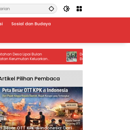
si
Sosial dan Budaya
Desa Lipai Bulan
Dari Rumah Rapuh Menjadi Harap
rumutan Keluarkan
Baru, Senyum Ibu Jumsina Menjad
ras: Stop Setrum Ikan dan
Makna TMMD bagi Warga Batu Ba
Artikel Pilihan Pembaca
a Besar OTT KPK di Indonesia: Dari