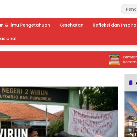
an & Ilmu Pengetahuan
Kesehatan
Refleksi dan Inspira
nasional
Pemerintahan 
Kecamatan Ke
Peringatan Ke
Bakar Lahan!
Pet