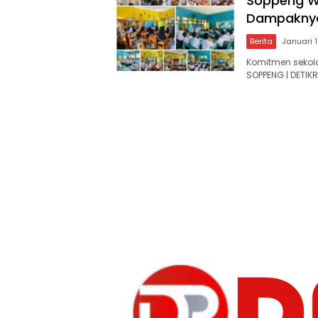
Soppeng W
Dampaknya
Berita
Januari 
Komitmen sekol
SOPPENG | DETIK