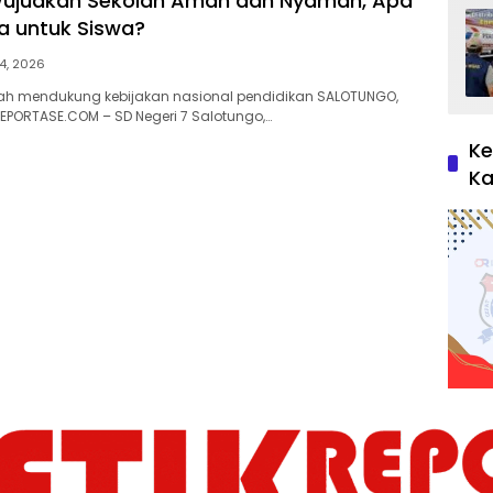
ujudkan Sekolah Aman dan Nyaman, Apa
 untuk Siswa?
14, 2026
ah mendukung kebijakan nasional pendidikan SALOTUNGO,
REPORTASE.COM – SD Negeri 7 Salotungo,…
Ke
Ka