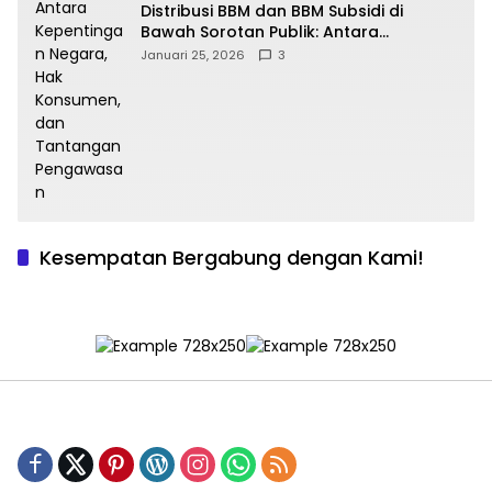
Distribusi BBM dan BBM Subsidi di
Bawah Sorotan Publik: Antara
Kepentingan Negara, Hak Konsumen,
Januari 25, 2026
3
dan Tantangan Pengawasan
Kesempatan Bergabung dengan Kami!