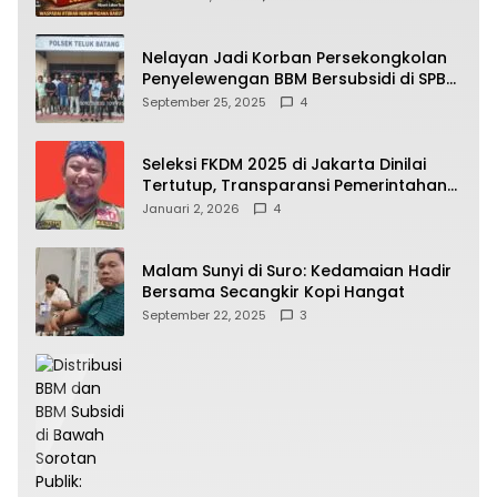
yang Wajib Dipahami Publik
Nelayan Jadi Korban Persekongkolan
Penyelewengan BBM Bersubsidi di SPBU
64.78809 Teluk Batang
September 25, 2025
4
Seleksi FKDM 2025 di Jakarta Dinilai
Tertutup, Transparansi Pemerintahan
Pramono–Rano Dipertanyakan
Januari 2, 2026
4
Malam Sunyi di Suro: Kedamaian Hadir
Bersama Secangkir Kopi Hangat
September 22, 2025
3