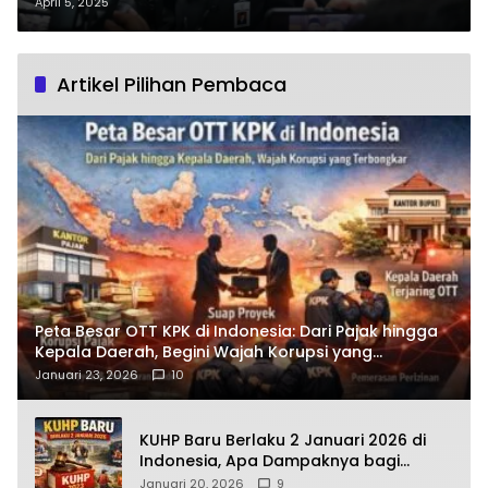
Denda Mulai 8 April
April 5, 2025
Artikel Pilihan Pembaca
Peta Besar OTT KPK di Indonesia: Dari Pajak hingga
Kepala Daerah, Begini Wajah Korupsi yang
Terbongkar
Januari 23, 2026
10
KUHP Baru Berlaku 2 Januari 2026 di
Indonesia, Apa Dampaknya bagi
Kehidupan Warga? Ini Aturan Kunci
Januari 20, 2026
9