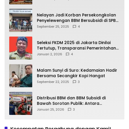
yang Wajib Dipahami Publik
Nelayan Jadi Korban Persekongkolan
Penyelewengan BBM Bersubsidi di SPBU
64.78809 Teluk Batang
September 25, 2025
4
Seleksi FKDM 2025 di Jakarta Dinilai
Tertutup, Transparansi Pemerintahan
Pramono–Rano Dipertanyakan
Januari 2, 2026
4
Malam Sunyi di Suro: Kedamaian Hadir
Bersama Secangkir Kopi Hangat
September 22, 2025
3
Distribusi BBM dan BBM Subsidi di
Bawah Sorotan Publik: Antara
Kepentingan Negara, Hak Konsumen,
Januari 25, 2026
3
dan Tantangan Pengawasan
Kesempatan Bergabung dengan Kami!