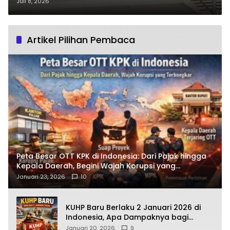
Kompensasi dan Buka Data
Juli 8, 2026
Pemadaman
Artikel Pilihan Pembaca
Peta Besar OTT KPK di Indonesia: Dari Pajak hingga
Kepala Daerah, Begini Wajah Korupsi yang
Terbongkar
Januari 23, 2026
10
KUHP Baru Berlaku 2 Januari 2026 di
Indonesia, Apa Dampaknya bagi
Kehidupan Warga? Ini Aturan Kunci
Januari 20, 2026
9