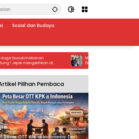
si
Sosial dan Budaya
 busuk,makanan
Marbot Masjid Purwakarta Meningga
Jejak mengerihkan di
Dunia: Kurang dari 12 Jam, Polisi Be
ena, Laporan GRPK
Terduga Pelaku
ng Ke Badan Gizi
Artikel Pilihan Pembaca
a Besar OTT KPK di Indonesia: Dari