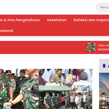
an & Ilmu Pengetahuan
Kesehatan
Refleksi dan Inspira
nasional
Telur di duga
berbelatung ! 
Program MBG S
Tembak Langsu
Nasional
Pet