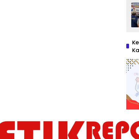
Ke
Ka