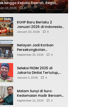
ak hingga Kepala Daerah, Begini
ah Korupsi yang Terbongkar
ari 23, 2026
10
KUHP Baru Berlaku 2
Januari 2026 di Indonesia,
Apa Dampaknya bagi
Januari 20, 2026
9
Kehidupan Warga? Ini
Aturan Kunci yang Wajib
Dipahami Publik
Nelayan Jadi Korban
Persekongkolan
Penyelewengan BBM
September 25, 2025
4
Bersubsidi di SPBU
64.78809 Teluk Batang
Seleksi FKDM 2025 di
Jakarta Dinilai Tertutup,
Transparansi
Januari 2, 2026
4
Pemerintahan Pramono–
Rano Dipertanyakan
Malam Sunyi di Suro:
Kedamaian Hadir Bersama
Secangkir Kopi Hangat
September 22, 2025
3