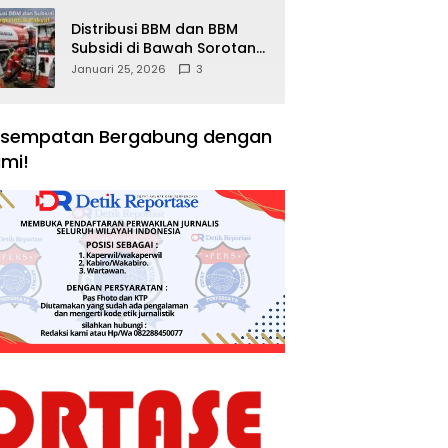
Distribusi BBM dan BBM
Subsidi di Bawah Sorotan
Publik: Antara Kepentingan
Januari 25, 2026
3
Negara, Hak Konsumen,
dan Tantangan
Pengawasan
sempatan Bergabung dengan
mi!