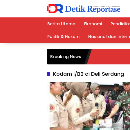
Langsung
ke
konten
Berita Utama
Ekonomi
Pendidik
Politik & Hukum
Nasional dan Inter
Breaking News
Kodam I/BB di Deli Serdang