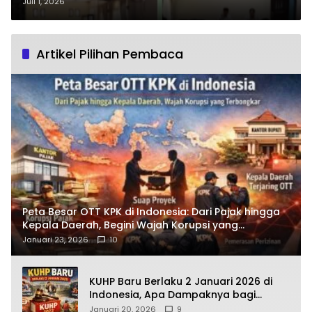
Disiplin dan Pelayanan Prima: Apa
Juli 1, 2026
Target Baru untuk ASN Musi
Rawas?
Artikel Pilihan Pembaca
Peta Besar OTT KPK di Indonesia: Dari Pajak hingga
Kepala Daerah, Begini Wajah Korupsi yang
Terbongkar
Januari 23, 2026
10
KUHP Baru Berlaku 2 Januari 2026 di
Indonesia, Apa Dampaknya bagi
Kehidupan Warga? Ini Aturan Kunci
Januari 20, 2026
9