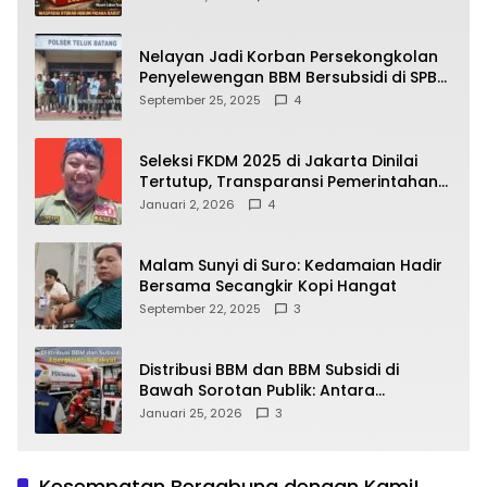
yang Wajib Dipahami Publik
Nelayan Jadi Korban Persekongkolan
Penyelewengan BBM Bersubsidi di SPBU
64.78809 Teluk Batang
September 25, 2025
4
Seleksi FKDM 2025 di Jakarta Dinilai
Tertutup, Transparansi Pemerintahan
Pramono–Rano Dipertanyakan
Januari 2, 2026
4
Malam Sunyi di Suro: Kedamaian Hadir
Bersama Secangkir Kopi Hangat
September 22, 2025
3
Distribusi BBM dan BBM Subsidi di
Bawah Sorotan Publik: Antara
Kepentingan Negara, Hak Konsumen,
Januari 25, 2026
3
dan Tantangan Pengawasan
Kesempatan Bergabung dengan Kami!