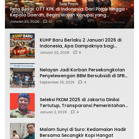
Peta Besar OTT KPK di Indonesia: Dari Pajak hingga
Kepala Daerah, Begini Wajah Korupsi yang
Terbongkar
Januari 23, 2026
10
KUHP Baru Berlaku 2 Januari 2026 di
Indonesia, Apa Dampaknya bagi
Kehidupan Warga? Ini Aturan Kunci
Januari 20, 2026
9
yang Wajib Dipahami Publik
Nelayan Jadi Korban Persekongkolan
Penyelewengan BBM Bersubsidi di SPBU
64.78809 Teluk Batang
September 25, 2025
4
Seleksi FKDM 2025 di Jakarta Dinilai
Tertutup, Transparansi Pemerintahan
Pramono–Rano Dipertanyakan
Januari 2, 2026
4
Malam Sunyi di Suro: Kedamaian Hadir
Bersama Secangkir Kopi Hangat