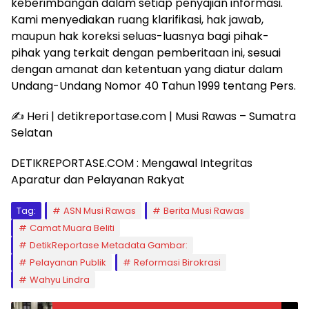
keberimbangan dalam setiap penyajian informasi.
Kami menyediakan ruang klarifikasi, hak jawab,
maupun hak koreksi seluas-luasnya bagi pihak-
pihak yang terkait dengan pemberitaan ini, sesuai
dengan amanat dan ketentuan yang diatur dalam
Undang-Undang Nomor 40 Tahun 1999 tentang Pers.
​✍️ Heri | detikreportase.com | Musi Rawas – Sumatra
Selatan
​DETIKREPORTASE.COM : Mengawal Integritas
Aparatur dan Pelayanan Rakyat
Tag:
ASN Musi Rawas
Berita Musi Rawas
Camat Muara Beliti
DetikReportase Metadata Gambar:
Pelayanan Publik
Reformasi Birokrasi
Wahyu Lindra