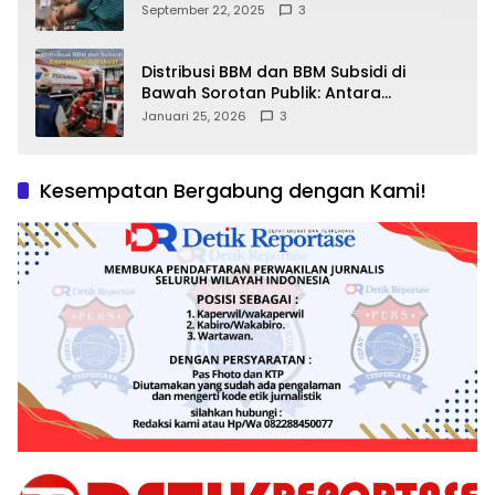
September 22, 2025
3
Distribusi BBM dan BBM Subsidi di
Bawah Sorotan Publik: Antara
Kepentingan Negara, Hak Konsumen,
Januari 25, 2026
3
dan Tantangan Pengawasan
Kesempatan Bergabung dengan Kami!