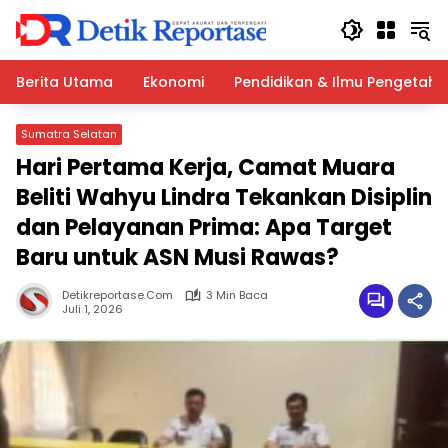
Langsung
ke
konten
Berita Utama
Ekonomi
Pendidikan & Ilmu Pengetah
Sumatra Selatan
Hari Pertama Kerja, Camat Muara
Beliti Wahyu Lindra Tekankan Disiplin
dan Pelayanan Prima: Apa Target
Baru untuk ASN Musi Rawas?
Detikreportase.com
3 Min Baca
Juli 1, 2026